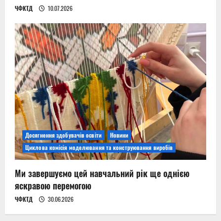
ЧФКТД
10.07.2026
Досягнення здобувачів освіти
Новини
Циклова комісія моделювання та конструювання виробів
Ми завершуємо цей навчальний рік ще однією
яскравою перемогою
ЧФКТД
30.06.2026