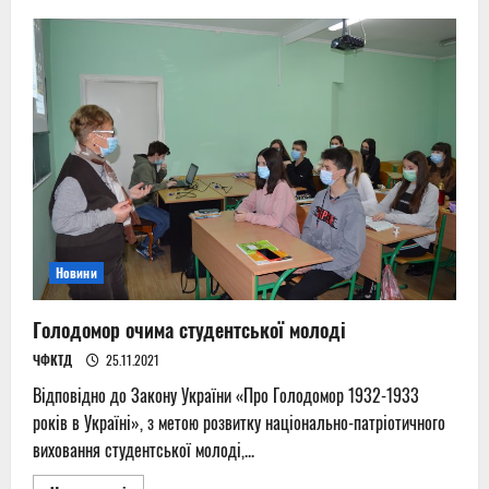
Тема
домашнього
насильства
досить
неоднозначна
і
примарна:
вона
існує,
але
про
неї
не
говорять
Новини
Голодомор очима студентської молоді
ЧФКТД
25.11.2021
Відповідно до Закону України «Про Голодомор 1932-1933
років в Україні», з метою розвитку національно-патріотичного
виховання студентської молоді,...