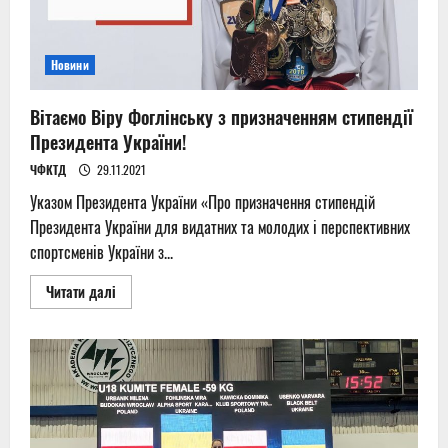
Новини
Вітаємо Віру Фоглінську з призначенням стипендії
Президента України!
ЧФКТД
29.11.2021
Указом Президента України «Про призначення стипендій
Президента України для видатних та молодих і перспективних
спортсменів України з...
Read
Читати далі
more
about
Вітаємо
Віру
Фоглінську
з
призначенням
стипендії
Президента
України!