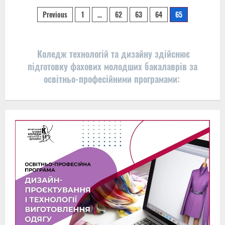
Атестація
Пагінація
2022
Previous
1
…
62
63
64
65
записів
Коледж технологій та дизайну здійснює
підготовку фахових молодших бакалаврів за
освітньо-професійними програмами: