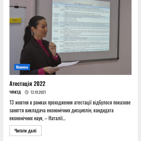
захисникам!
Новини
Атестація 2022
ЧФКТД
13.10.2021
13 жовтня в рамках проходження атестації відбулося показове
заняття викладача економічних дисциплін, кандидата
економічних наук, – Наталії...
Read
Читати далі
more
about