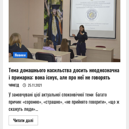
турнірі
Новини
Тема домашнього насильства досить неоднозначна
і примарна: вона існує, але про неї не говорять
ЧФКТД
25.11.2021
У замовчувані цієї актуальної споконвічної теми багато
причин: «соромно», «страшно», «не прийнято говорити», «що ж
скажуть люди»...
Read
Читати далі
more
about