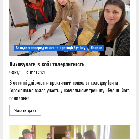
свій
рідний
коледж?
Заходи з попередження та протидії булінгу
Новини
Виховувати в собі толерантність
ЧФКТД
01.11.2021
В останні дні жовтня практичний психолог коледжу Ірина
Горожанська взяла участь у навчальному тренінгу «Булінг, його
подолання...
Read
Читати далі
more
about
Виховувати
в
собі
толерантність