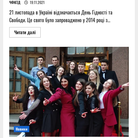
ЧФКТД
19.11.2021
21 листопада в Україні відзначається День Гідності та
Свободи. Це свято було запроваджено у 2014 році з...
Read
Читати далі
more
about
Шлях
до
свободи
Новини