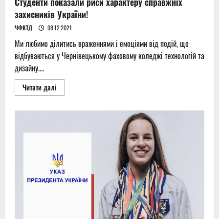
Студенти показали риси характеру справжніх
захисників України!
ЧФКТД
08.12.2021
Ми любимо ділитись враженнями і емоціями від подій, що
відбуваються у Чернівецькому фаховому коледжі технологій та
дизайну....
Read
Читати далі
more
about
Студенти
показали
риси
характеру
справжніх
захисників
України!