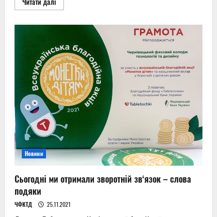
Read
Читати далі
more
about
Голодомор
очима
студентської
молоді
Новини
Сьогодні ми отримали зворотній зв‘язок – слова
подяки
ЧФКТД
25.11.2021