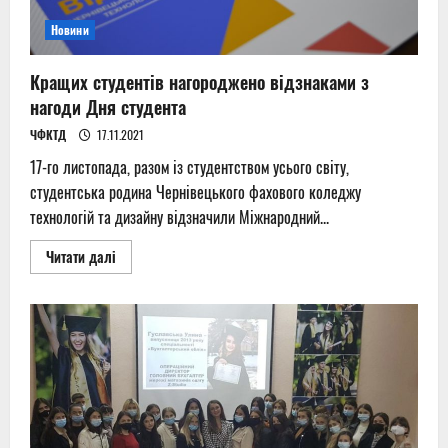
Новини
Кращих студентів нагороджено відзнаками з
нагоди Дня студента
ЧФКТД
17.11.2021
17-го листопада, разом із студентством усього світу,
студентська родина Чернівецького фахового коледжу
технологій та дизайну відзначили Міжнародний...
Read
Читати далі
more
about
Кращих
студентів
нагороджено
відзнаками
з
нагоди
Дня
студента