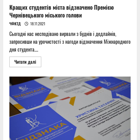
Кращих студентів міста відзначено Премією
Чернівецького міського голови
ЧФКТД
18.11.2021
Сьогодні нас несподівано вирвали з буднів і дедлайнів,
запросивши на урочистості з нагоди відзначення Міжнародного
дня студента....
Read
Читати далі
more
about
Кращих
студентів
міста
відзначено
Премією
Чернівецького
міського
голови