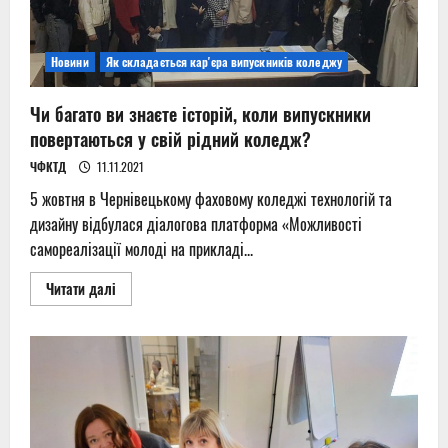
Новини
Як складається кар'єра випускників коледжу
Чи багато ви знаєте історій, коли випускники
повертаються у свій рідний коледж?
ЧФКТД
11.11.2021
5 жовтня в Чернівецькому фаховому коледжі технологій та
дизайну відбулася діалогова платформа «Можливості
самореалізації молоді на прикладі...
Read
Читати далі
more
about
Чи
багато
ви
знаєте
історій,
коли
випускники
повертаються
у