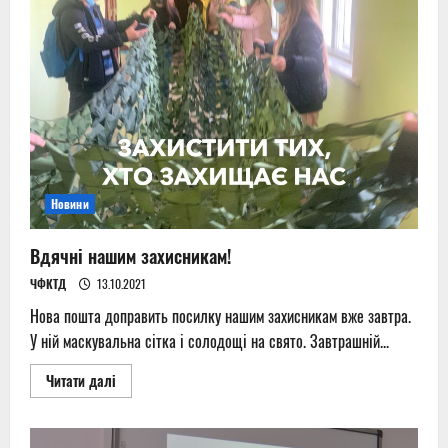
Новини
Вдячні нашим захисникам!
ЧФКТД
13.10.2021
Нова пошта доправить посилку нашим захисникам вже завтра.
У ній маскувальна сітка і солодощі на свято. Завтрашній...
Read
Читати далі
more
about
Вдячні
нашим