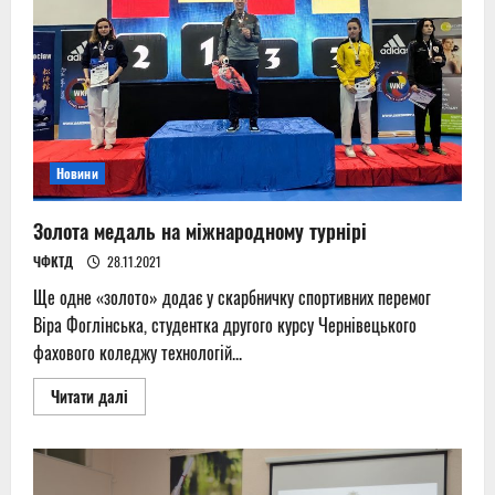
Новини
Золота медаль на міжнародному турнірі
ЧФКТД
28.11.2021
Ще одне «золото» додає у скарбничку спортивних перемог
Віра Фоглінська, студентка другого курсу Чернівецького
фахового коледжу технологій...
Read
Читати далі
more
about
Золота
медаль
на
міжнародному