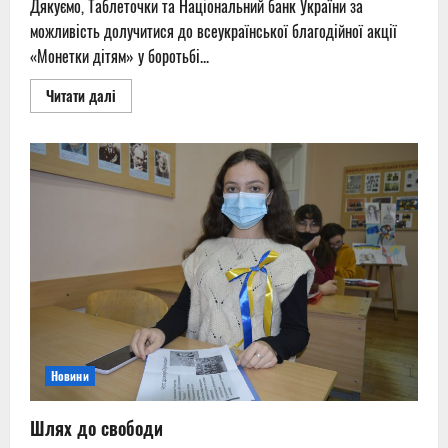
Дякуємо, Таблеточки та Національний банк України за
можливість долучитися до всеукраїнської благодійної акції
«Монетки дітям» у боротьбі...
Read
Читати далі
more
about
Сьогодні
ми
отримали
зворотній
зв‘язок
–
слова
подяки
Новини
Шлях до свободи