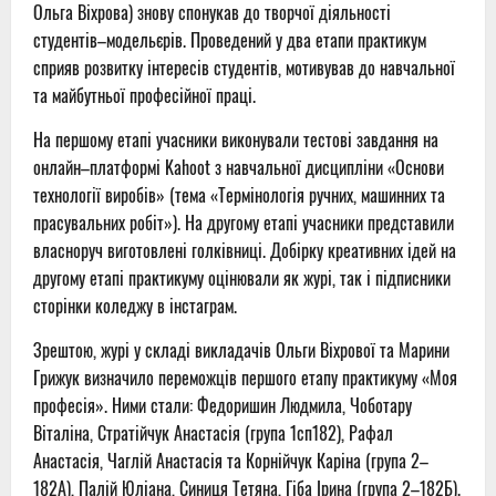
Ольга Віхрова) знову спонукав до творчої діяльності
студентів–модельєрів. Проведений у два етапи практикум
сприяв розвитку інтересів студентів, мотивував до навчальної
та майбутньої професійної праці.
На першому етапі учасники виконували тестові завдання на
онлайн–платформі Kahoot з навчальної дисципліни «Основи
технології виробів» (тема «Термінологія ручних, машинних та
прасувальних робіт»). На другому етапі учасники представили
власноруч виготовлені голківниці. Добірку креативних ідей на
другому етапі практикуму оцінювали як журі, так і підписники
сторінки коледжу в інстаграм.
Зрештою, журі у складі викладачів Ольги Віхрової та Марини
Грижук визначило переможців першого етапу практикуму «Моя
професія». Ними стали: Федоришин Людмила, Чоботару
Віталіна, Стратійчук Анастасія (група 1сп182), Рафал
Анастасія, Чаглій Анастасія та Корнійчук Каріна (група 2–
182А), Палій Юліана, Синиця Тетяна, Гіба Ірина (група 2–182Б).