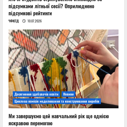
підсумками літньої сесії? Оприлюднено
підсумкові рейтинги
ЧФКТД
10.07.2026
Досягнення здобувачів освіти
Новини
Циклова комісія моделювання та конструювання виробів
Ми завершуємо цей навчальний рік ще однією
яскравою перемогою