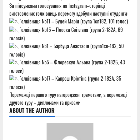
За підсумками голосування на Instagram–сторінці
виготовлених голківниць перемогу здобули наступні студенти:
Голківниця №11 – Будей Марія (група 1сп182, 101 голос)
Голківниця №15 – Плеска Світлана (група 2-182А, 69
голосів)
Голківниця №1 – Барбуца Анастасія (група1сп-182, 50
голосів)
Голківниця №5 – Флорескул Альона (група 2-182Б, 43
голоси)
Голківниця №17 – Капрош Крістіна (група 2-182А, 35
голосів)
Переможці першого туру нагороджені грамотами, а переможці
другого туру – дипломами та призами
ABOUT THE AUTHOR