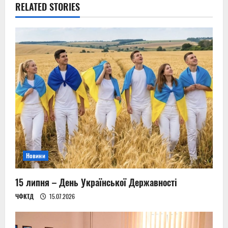
RELATED STORIES
a
v
i
g
a
t
i
Новини
o
n
15 липня – День Української Державності
ЧФКТД
15.07.2026