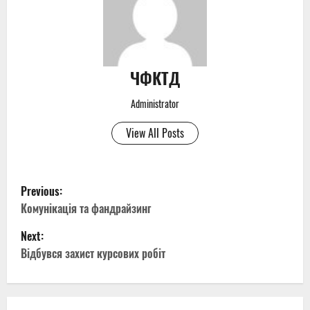
ЧФКТД
Administrator
View All Posts
P
Previous:
o
Комунікація та фандрайзинг
Next:
s
Відбувся захист курсових робіт
t
n