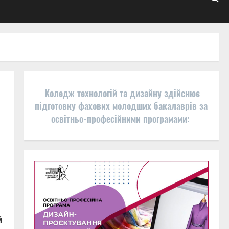
Коледж технологій та дизайну здійснює
підготовку фахових молодших бакалаврів за
освітньо-професійними програмами:
й