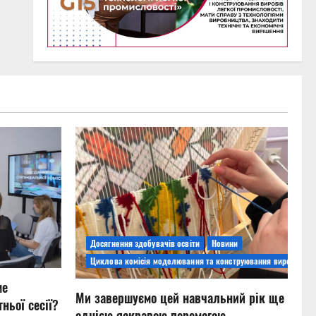
Досягнення здобувачів освіти
Новини
Циклова комісія моделювання та конструювання виробів
ме
Ми завершуємо цей навчальний рік ще
ньої сесії?
однією яскравою перемогою