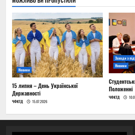
МОЖЛИВО ВИ ПРОПУСТИЛИ
Заходи з пі
Новини
Новини
Студентськ
15 липня – День Української
Положенні
Державності
ЧФКТД
10.0
ЧФКТД
15.07.2026