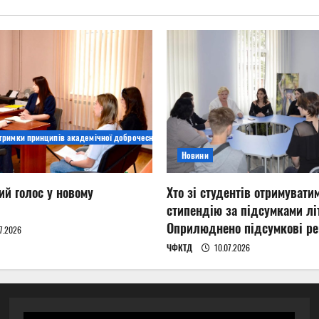
дтримки принципів академічної доброчесності
Новини
ий голос у новому
Хто зі студентів отримувати
стипендію за підсумками літ
Оприлюднено підсумкові ре
7.2026
ЧФКТД
10.07.2026