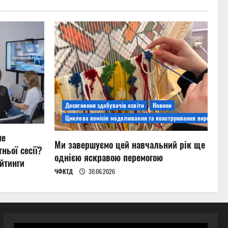
Досягнення здобувачів освіти
Новини
Циклова комісія моделювання та конструювання виробів
ме
Ми завершуємо цей навчальний рік ще
ньої сесії?
однією яскравою перемогою
йтинги
ЧФКТД
30.06.2026