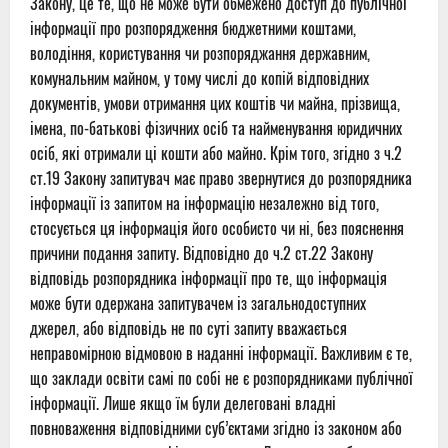
Закону, це те, що не може бути обмежено доступ до публічної
інформації про розпорядження бюджетними коштами,
володіння, користування чи розпоряджання державним,
комунальним майном, у тому числі до копій відповідних
документів, умови отримання цих коштів чи майна, прізвища,
імена, по-батькові фізичних осіб та найменування юридичних
осіб, які отримали ці кошти або майно. Крім того, згідно з ч.2
ст.19 Закону запитувач має право звернутися до розпорядника
інформації із запитом на інформацію незалежно від того,
стосується ця інформація його особисто чи ні, без пояснення
причини подання запиту. Відповідно до ч.2 ст.22 Закону
відповідь розпорядника інформації про те, що інформація
може бути одержана запитувачем із загальнодоступних
джерел, або відповідь не по суті запиту вважається
неправомірною відмовою в наданні інформації. Важливим є те,
що заклади освіти самі по собі не є розпорядниками публічної
інформації. Лише якщо їм були делеговані владні
повноваження відповідними суб’єктами згідно із законом або