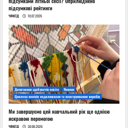
підсумками літньої сесії? Оприлюднено
підсумкові рейтинги
ЧФКТД
10.07.2026
Досягнення здобувачів освіти
Новини
Циклова комісія моделювання та конструювання виробів
Ми завершуємо цей навчальний рік ще однією
яскравою перемогою
ЧФКТД
30.06.2026