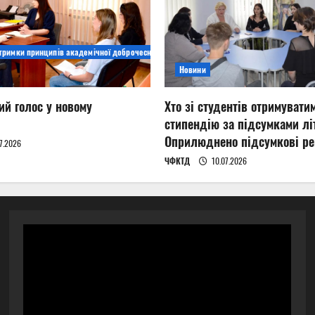
дтримки принципів академічної доброчесності
Новини
ий голос у новому
Хто зі студентів отримувати
стипендію за підсумками літ
Оприлюднено підсумкові ре
7.2026
ЧФКТД
10.07.2026