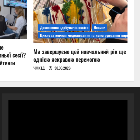
Досягнення здобувачів освіти
Новини
Циклова комісія моделювання та конструювання виробів
ме
Ми завершуємо цей навчальний рік ще
ньої сесії?
однією яскравою перемогою
йтинги
ЧФКТД
30.06.2026