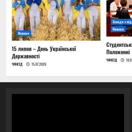
Заходи з пі
Новини
Новини
Студентськ
15 липня – День Української
Положенні
Державності
ЧФКТД
10.0
ЧФКТД
15.07.2026