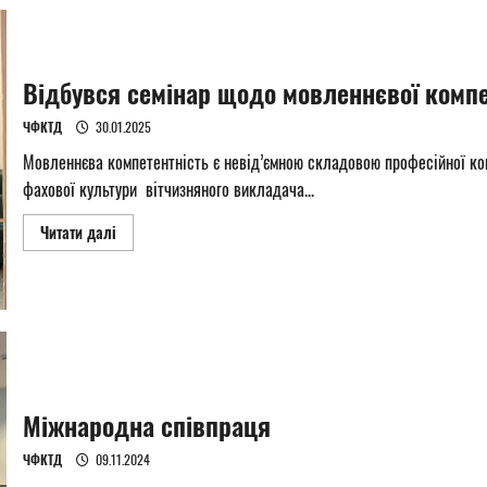
хімії
Відбувся семінар щодо мовленнєвої компе
ЧФКТД
30.01.2025
Мовленнєва компетентність є невід’ємною складовою професійної ком
фахової культури вітчизняного викладача...
Read
Читати далі
more
about
Відбувся
семінар
щодо
мовленнєвої
компетентності
педагога
Міжнародна співпраця
ЧФКТД
09.11.2024