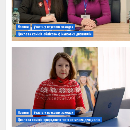
Новини
Участь у наукових заходах
Циклова комісія обліково-фінансових дисциплін
Новини
Участь у наукових заходах
Циклова комісія природничо-математичних дисциплін