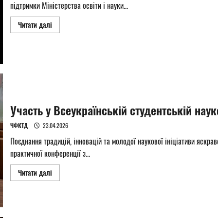
підтримки Міністерства освіти і науки...
Read
Читати далі
more
about
Нове
покоління
в
нових
реаліях
Участь у Всеукраїнській студентській нау
ЧФКТД
23.04.2026
Поєднання традицій, інновацій та молодої наукової ініціативи яскра
практичної конференції з...
Read
Читати далі
more
about
Участь
у
Всеукраїнській
студентській