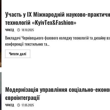
науково–
практичній
конференціЇ
Участь у ІХ Міжнародній науково-практич
технологій «KyivTex&Fashion»
ЧФКТД
18.10.2025
Викладачі Чернівецького фахового коледжу технологій та дизайну вз
конференції текстильних та...
Read
Читати далі
more
about
Участь
у
ІХ
Міжнародній
науково-
практичній
конференції
Модернізація управління соціально-еконо
текстильних
та
фешн–
євроінтеграції
технологій
«KyivTex&Fashion»
ЧФКТД
17.05.2025