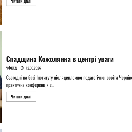
Read
Читати далі
more
about
Баланс,
що
об’єднує
Спадщина Кожолянка в центрі уваги
ЧФКТД
12.06.2026
Сьогодні на базі Інституту післядипломної педагогічної освіти Черні
практична конференція з...
Read
Читати далі
more
about
Спадщина
Кожолянка
в
центрі
уваги