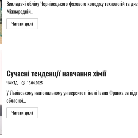
Викладачі обліку Чернівецького фахового коледжу технологій та диз
Міжнародній...
Read
Читати далі
more
about
Модернізація
управління
соціально-
економічним
розвитком
регіону
в
умовах
євроінтеграції
Сучасні тенденції навчання хімії
ЧФКТД
16.04.2025
У Львівському національному університеті імені Івана Франка за підт
обласної...
Read
Читати далі
more
about
Сучасні
тенденції
навчання