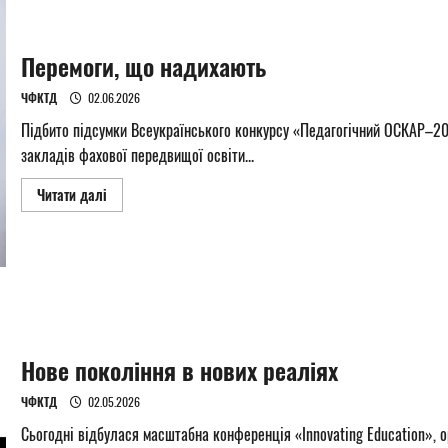
Перемоги, що надихають
ЧФКТД
02.06.2026
Підбито підсумки Всеукраїнського конкурсу «Педагогічний ОСКАР–202
закладів фахової передвищої освіти...
Read
Читати далі
more
about
Перемоги,
що
надихають
Нове покоління в нових реаліях
ЧФКТД
02.05.2026
Сьогодні відбулася масштабна конференція «Innovating Education», о