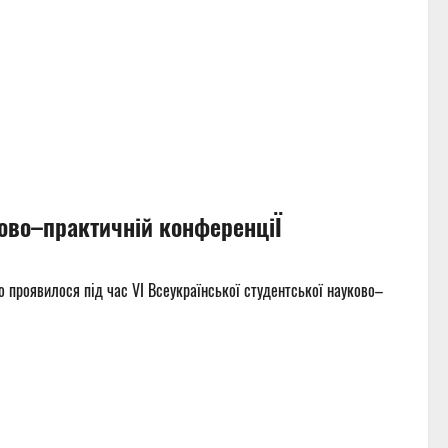
ково–практичній конференціЇ
во проявилося під час VI Всеукраїнської студентської науково–