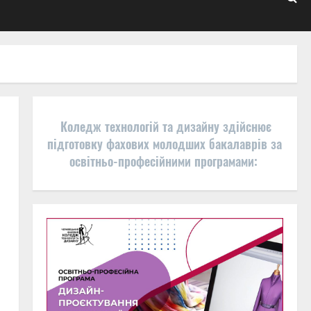
Коледж технологій та дизайну здійснює
підготовку фахових молодших бакалаврів за
освітньо-професійними програмами: