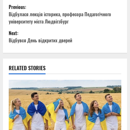
P
Previous:
o
Відбулася лекція історика, професора Педагогічного
університету міста Людвігзбург
s
Next:
t
Відбувся День відкритих дверей
n
a
RELATED STORIES
v
i
g
a
t