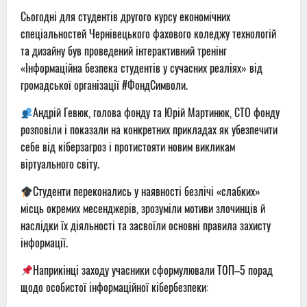
Сьогодні для студентів другого курсу економічних
спеціальностей Чернівецького фахового коледжу технологій
та дизайну був проведений інтерактивний тренінг
«Інформаційна безпека студентів у сучасних реаліях» від
громадської організації #ФондСимволи.
Андрій Гевюк, голова фонду та Юрій Мартинюк, СТО фонду
розповіли і показали на конкретних прикладах як убезпечити
себе від кіберзагроз і протистояти новим викликам
віртуального світу.
Студенти переконались у наявності безлічі «слабких»
місць окремих месенджерів, зрозуміли мотиви злочинців й
наслідки їх діяльності та засвоїли основні правила захисту
інформації.
Наприкінці заходу учасники сформулювали ТОП–5 порад
щодо особистої інформаційної кібербезпеки: