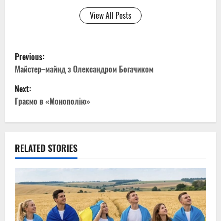
View All Posts
P
Previous:
o
Майстер–майнд з Олександром Богачиком
Next:
s
Граємо в «Монополію»
t
n
RELATED STORIES
a
v
i
g