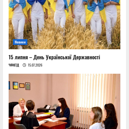
a
t
i
Новини
o
n
15 липня – День Української Державності
ЧФКТД
15.07.2026