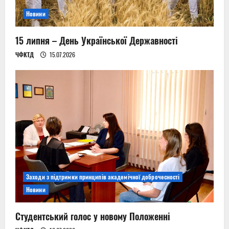
n
Новини
15 липня – День Української Державності
ЧФКТД
15.07.2026
Заходи з підтримки принципів академічної доброчесності
Новини
Студентський голос у новому Положенні