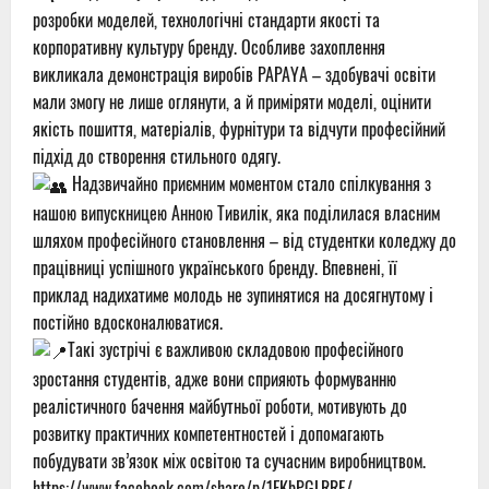
розробки моделей, технологічні стандарти якості та
корпоративну культуру бренду. Особливе захоплення
викликала демонстрація виробів PAPAYA – здобувачі освіти
мали змогу не лише оглянути, а й приміряти моделі, оцінити
якість пошиття, матеріалів, фурнітури та відчути професійний
підхід до створення стильного одягу.
Надзвичайно приємним моментом стало спілкування з
нашою випускницею Анною Тивилік, яка поділилася власним
шляхом професійного становлення – від студентки коледжу до
працівниці успішного українського бренду. Впевнені, її
приклад надихатиме молодь не зупинятися на досягнутому і
постійно вдосконалюватися.
Такі зустрічі є важливою складовою професійного
зростання студентів, адже вони сприяють формуванню
реалістичного бачення майбутньої роботи, мотивують до
розвитку практичних компетентностей і допомагають
побудувати зв’язок між освітою та сучасним виробництвом.
https://www.facebook.com/share/p/1FKbPGLRRE/