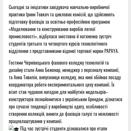
Сьогодні за ініціативи завідувача навчально-виробничої
практики Ірини Товкач та циклових комісій, що здійснюють
підготовку фахівців за освітньо-професійною програмою
«Моделювання та конструювання виробів легкої
промисловості», відбулася змістовна й натхненна зустріч
студентів третього та четвертого курсів технологічного
відділення з представниками відомої торгової марки PAPAYA.
Гостями Чернівецького фахового коледжу технологій та
дизайну стали Анна Беженар, менеджер з персоналу компанії,
та Анна Тивилік, випускниця коледжу, яка нині обіймає посаду
координатора роботи експериментального цеху компанії. Їх
візит став чудовою нагодою для майбутніх модельєрів–
конструкторів познайомитися з українським брендом, дізнатися
про сучасні тенденції у виробництві одягу, особливості
створення колекцій, вимоги до фахівців галузі та можливості
працевлаштування у компанії.
Під час зустрічі студенти дізнавалися про етапи