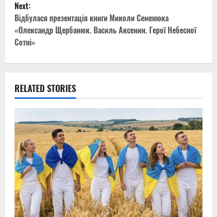
Next:
s
Відбулася презентація книги Миколи Семенюка
t
«Олександр Щербанюк. Василь Аксенин. Герої Небесної
Сотні»
n
a
v
RELATED STORIES
i
g
a
t
i
o