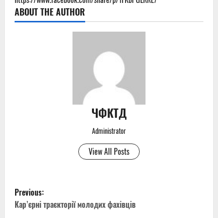
ABOUT THE AUTHOR
ЧФКТД
Administrator
View All Posts
P
Previous:
o
Кар’єрні траєкторії молодих фахівців