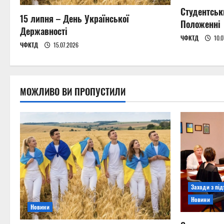
a
Студентськ
15 липня – День Української
t
Положенні
Державності
ЧФКТД
10.0
i
ЧФКТД
15.07.2026
o
n
МОЖЛИВО ВИ ПРОПУСТИЛИ
Заходи з пі
Новини
Новини