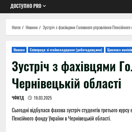
ДОСТУПНО PRO
Home
Новини
Зустріч з фахівцями Головного управління Пенсійного 
Новини
Співпраця зі стейкхолдерами (роботодавцями)
Циклова комісі
Зустріч з фахівцями Г
Чернівецькій області
ЧФКТД
19.03.2025
Сьогодні відбулася фахова зустріч студентів третього курс
Пенсійного фонду України в Чернівецькій області.