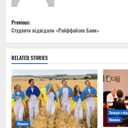
P
Previous:
Студенти відвідали «Райффайзен Банк»
o
s
t
RELATED STORIES
n
a
v
i
Заходи з пі
g
Новини
Новини