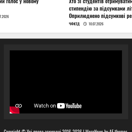
ий голос у новому
Хто зі студентів отримувати
стипендію за підсумками літ
Оприлюднено підсумкові ре
7.2026
ЧФКТД
10.07.2026
Copyright © Усі права захищені 2016-2026
|
MoreNews
by AF themes.