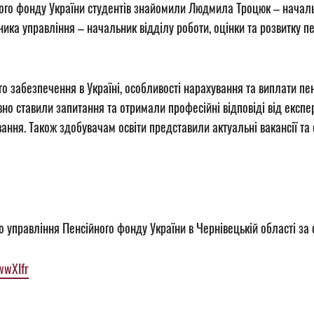
ого фонду України студентів знайомили Людмила Троцюк – началь
ика управління – начальник відділу роботи, оцінки та розвитку п
го забезпечення в Україні, особливості нарахування та виплати пен
о ставили запитання та отримали професійні відповіді від експерт
ння. Також здобувачам освіти представили актуальні вакансії та 
правління Пенсійного фонду України в Чернівецькій області за сп
wwXIfr