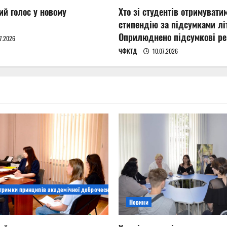
ий голос у новому
Хто зі студентів отримувати
стипендію за підсумками літ
Оприлюднено підсумкові ре
7.2026
ЧФКТД
10.07.2026
дтримки принципів академічної доброчесності
Новини