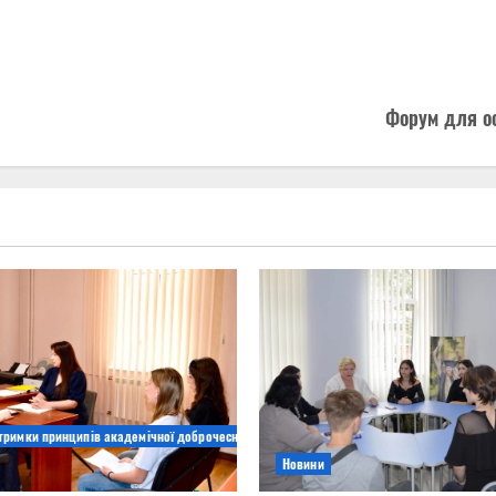
Форум для ос
дтримки принципів академічної доброчесності
Новини