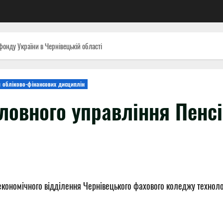
фонду України в Чернівецькій області
я обліково-фінансових дисциплін
оловного управління Пенс
у економічного відділення Чернівецького фахового коледжу технол