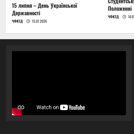
Студентськ
15 липня – День Української
Положенні
Державності
ЧФКТД
10.0
ЧФКТД
15.07.2026