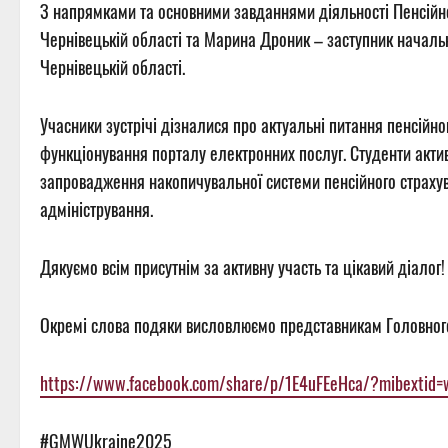
З напрямками та основними завданнями діяльності Пенсійн
Чернівецькій області та Марина Дроник – заступник начальн
Чернівецькій області.
Учасники зустрічі дізналися про актуальні питання пенсійно
функціонування порталу електронних послуг. Студенти активн
запровадження накопичувальної системи пенсійного страхува
адміністрування.
Дякуємо всім присутнім за активну участь та цікавий діалог!
Окремі слова подяки висловлюємо представникам Головного у
https://www.facebook.com/share/p/1E4uFEeHca/?mibextid=
#GMWUkraine2025