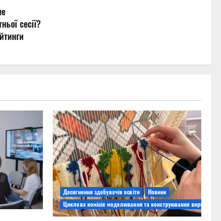
ме
ньої сесії?
йтинги
Досягнення здобувачів освіти
Новини
Циклова комісія моделювання та конструювання виробів