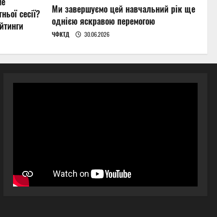
ме
Ми завершуємо цей навчальний рік ще
ньої сесії?
однією яскравою перемогою
йтинги
ЧФКТД
30.06.2026