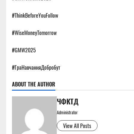
#ThinkBeforeYouFollow
#WiseMoneyTomorrow
#GMW2025
#ГраНавчанняДобробут
ABOUT THE AUTHOR
ЧФКТД
Administrator
View All Posts