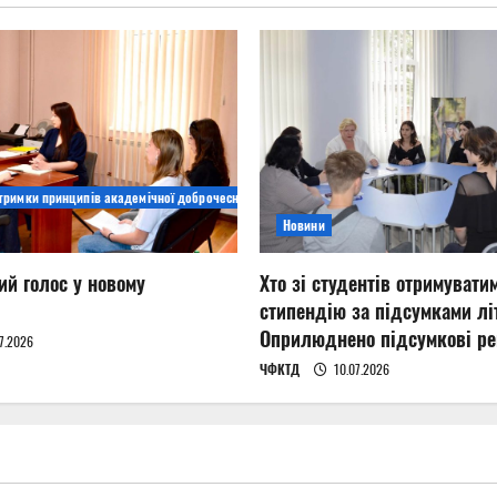
дтримки принципів академічної доброчесності
Новини
ий голос у новому
Хто зі студентів отримувати
стипендію за підсумками літ
Оприлюднено підсумкові ре
7.2026
ЧФКТД
10.07.2026