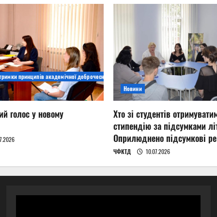
дтримки принципів академічної доброчесності
Новини
ий голос у новому
Хто зі студентів отримувати
стипендію за підсумками літ
Оприлюднено підсумкові ре
7.2026
ЧФКТД
10.07.2026