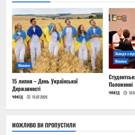
n
a
v
i
Заходи з пі
g
Новини
Новини
a
Студентськ
15 липня – День Української
t
Положенні
Державності
ЧФКТД
10.0
i
ЧФКТД
15.07.2026
o
n
МОЖЛИВО ВИ ПРОПУСТИЛИ