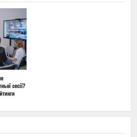
ме
ньої сесії?
йтинги