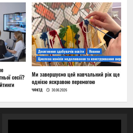
Досягнення здобувачів освіти
Новини
Циклова комісія моделювання та конструювання виробів
ме
Ми завершуємо цей навчальний рік ще
ньої сесії?
однією яскравою перемогою
йтинги
ЧФКТД
30.06.2026