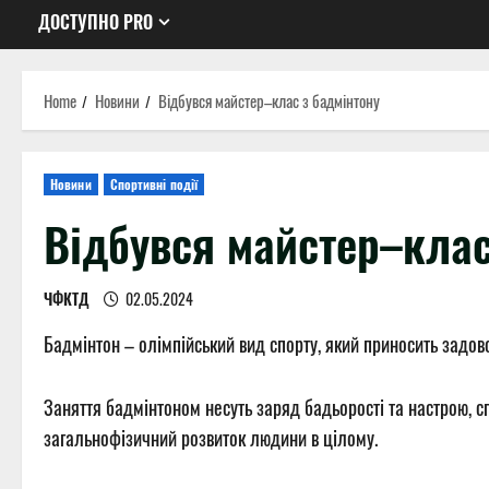
ДОСТУПНО PRO
Home
Новини
Відбувся майстер–клас з бадмінтону
Новини
Спортивні події
Відбувся майстер–клас
ЧФКТД
02.05.2024
Бадмінтон – олімпійський вид спорту, який приносить задовол
Заняття бадмінтоном несуть заряд бадьорості та настрою, с
загальнофізичний розвиток людини в цілому.