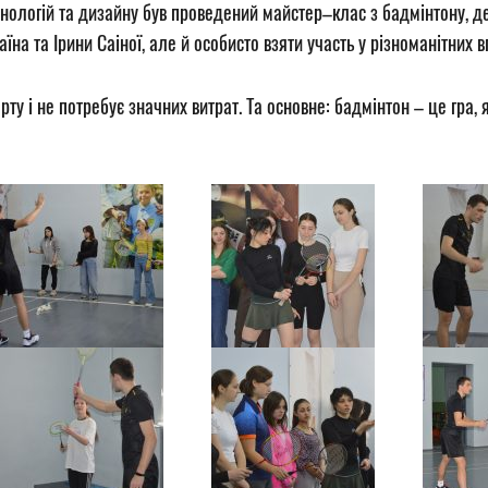
хнологій та дизайну був проведений майстер–клас з бадмінтону, 
аїна та Ірини Саіної, але й особисто взяти участь у різноманітних 
у і не потребує значних витрат. Та основне: бадмінтон – це гра, 