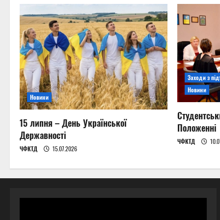
Заходи з пі
Новини
Новини
Студентськ
15 липня – День Української
Положенні
Державності
ЧФКТД
10.0
ЧФКТД
15.07.2026