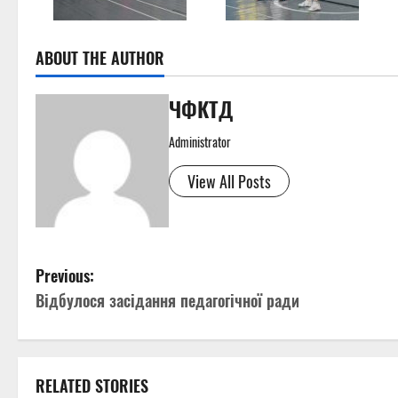
ABOUT THE AUTHOR
ЧФКТД
Administrator
View All Posts
P
Previous:
Відбулося засідання педагогічної ради
o
s
t
RELATED STORIES