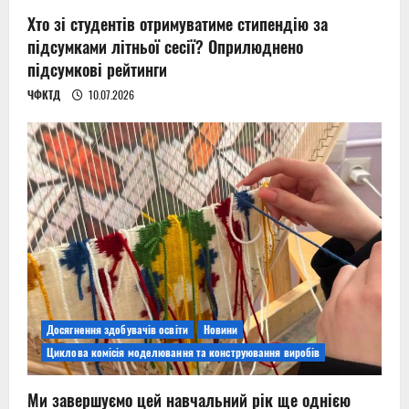
Хто зі студентів отримуватиме стипендію за
підсумками літньої сесії? Оприлюднено
підсумкові рейтинги
ЧФКТД
10.07.2026
Досягнення здобувачів освіти
Новини
Циклова комісія моделювання та конструювання виробів
Ми завершуємо цей навчальний рік ще однією