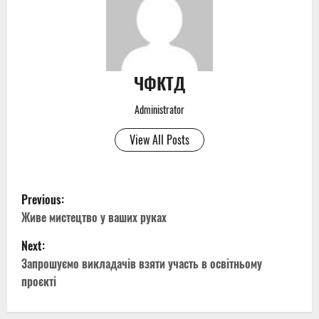
ЧФКТД
Administrator
View All Posts
P
Previous:
o
Живе мистецтво у ваших руках
Next:
s
Запрошуємо викладачів взяти участь в освітньому
t
проєкті
n