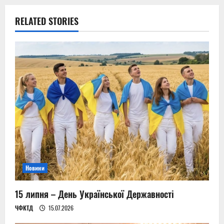
a
RELATED STORIES
v
i
g
a
t
i
o
Новини
n
15 липня – День Української Державності
ЧФКТД
15.07.2026