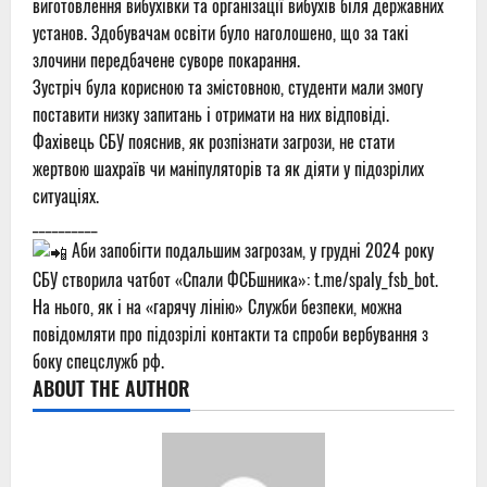
виготовлення вибухівки та організації вибухів біля державних
установ. Здобувачам освіти було наголошено, що за такі
злочини передбачене суворе покарання.
Зустріч була корисною та змістовною, студенти мали змогу
поставити низку запитань і отримати на них відповіді.
Фахівець СБУ пояснив, як розпізнати загрози, не стати
жертвою шахраїв чи маніпуляторів та як діяти у підозрілих
ситуаціях.
__________
Аби запобігти подальшим загрозам, у грудні 2024 року
СБУ створила чатбот «Спали ФСБшника»:
t.me/spaly_fsb_bot
.
На нього, як і на «гарячу лінію» Служби безпеки, можна
повідомляти про підозрілі контакти та спроби вербування з
боку спецслужб рф.
ABOUT THE AUTHOR