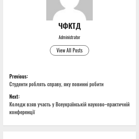
ЧФКТД
Administrator
View All Posts
P
Previous:
o
Студенти роблять справу, яку повинні робити
Next:
s
Коледж взяв участь у Всеукраїнській науково–практичній
t
конференції
n