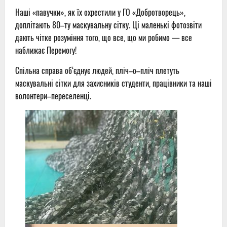
Наші «павучки», як їх охрестили у ГО «Добротворець»,
доплітають 80–ту маскувальну сітку. Ці маленькі фотозвіти
дають чітке розуміння того, що все, що ми робимо — все
наближає Перемогу!
Спільна справа об‘єднує людей, пліч–о–пліч плетуть
маскувальні сітки для захисників студенти, працівники та наші
волонтери–переселенці.