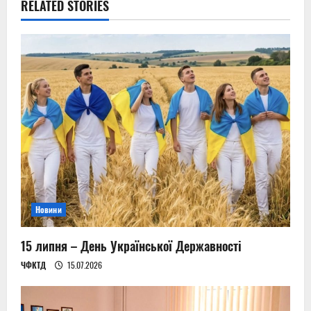
a
RELATED STORIES
v
i
g
a
t
i
o
Новини
n
15 липня – День Української Державності
ЧФКТД
15.07.2026