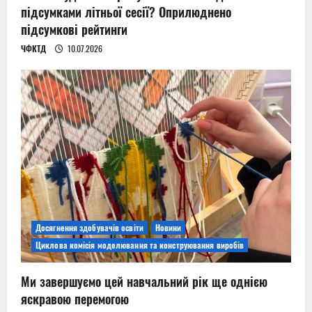
підсумками літньої сесії? Оприлюднено
підсумкові рейтинги
ЧФКТД
10.07.2026
Досягнення здобувачів освіти
Новини
Циклова комісія моделювання та конструювання виробів
Ми завершуємо цей навчальний рік ще однією
яскравою перемогою