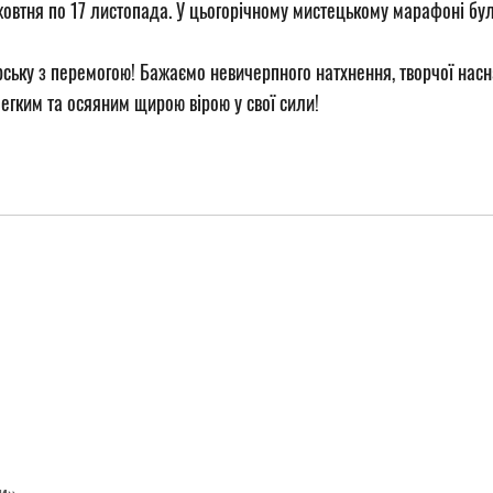
овтня по 17 листопада. У цьогорічному мистецькому марафоні бул
орську з перемогою! Бажаємо невичерпного натхнення, творчої насн
легким та осяяним щирою вірою у свої сили!