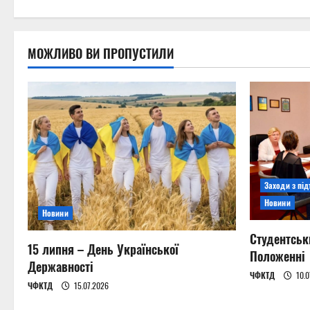
o
n
МОЖЛИВО ВИ ПРОПУСТИЛИ
Заходи з пі
Новини
Новини
Студентськ
15 липня – День Української
Положенні
Державності
ЧФКТД
10.0
ЧФКТД
15.07.2026