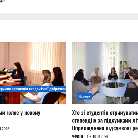
и»
дтримки принципів академічної доброчесності
Новини
ий голос у новому
Хто зі студентів отримувати
стипендію за підсумками літ
Оприлюднено підсумкові ре
7.2026
ЧФКТД
10.07.2026