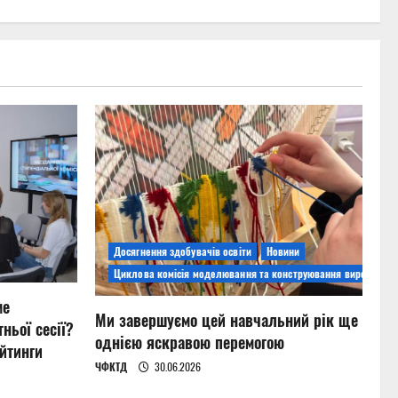
Досягнення здобувачів освіти
Новини
Циклова комісія моделювання та конструювання виробів
ме
Ми завершуємо цей навчальний рік ще
ньої сесії?
однією яскравою перемогою
йтинги
ЧФКТД
30.06.2026