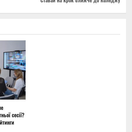
Ставай на крок ближче до Коледжу
ме
ньої сесії?
йтинги