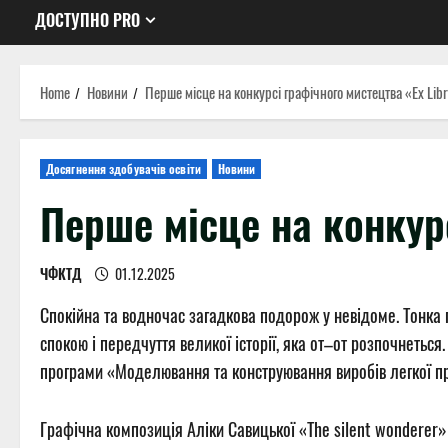
ДОСТУПНО PRO
Home
Новини
Перше місце на конкурсі графічного мистецтва «Ex Lib
Досягнення здобувачів освіти
Новини
Перше місце на конкурс
ЧФКТД
01.12.2025
Спокійна та водночас загадкова подорож у невідоме. Тонка г
спокою і передчуття великої історії, яка от–от розпочнетьс
програми «Моделювання та конструювання виробів легкої п
Графічна композиція Аліки Савицької «The silent wonderer»