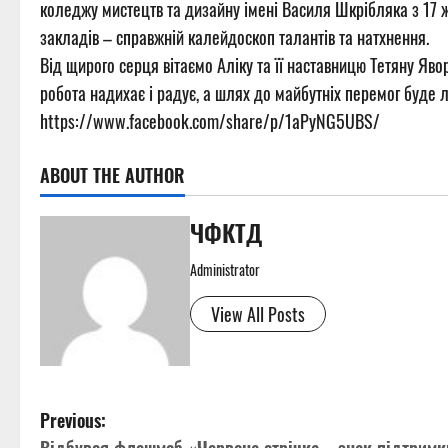
коледжу мистецтв та дизайну імені Василя Шкрібляка з 17 ж
закладів – справжній калейдоскоп талантів та натхнення.
Від щирого серця вітаємо Аліку та її наставницю Тетяну Яв
робота надихає і радує, а шлях до майбутніх перемог буде 
https://www.facebook.com/share/p/1aPyNG5UBS/
ABOUT THE AUTHOR
ЧФКТД
Administrator
View All Posts
P
Previous: