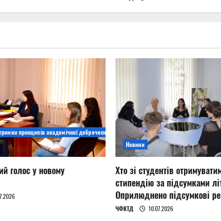
дтримки принципів академічної доброчесності
Новини
ий голос у новому
Хто зі студентів отримувати
стипендію за підсумками літ
Оприлюднено підсумкові ре
7.2026
ЧФКТД
10.07.2026