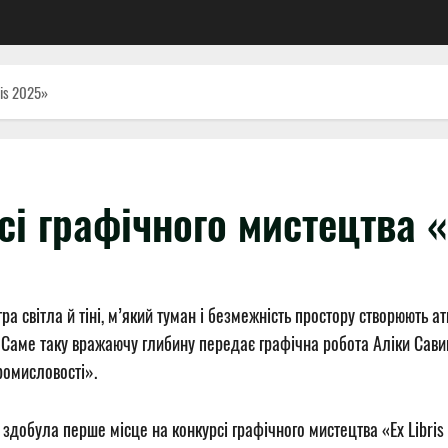
ris 2025»
і графічного мистецтва «
ра світла й тіні, м’який туман і безмежність простору створюють а
я. Саме таку вражаючу глибину передає графічна робота Аліки Савиц
ромисловості».
 здобула перше місце на конкурсі графічного мистецтва «Ex Libri