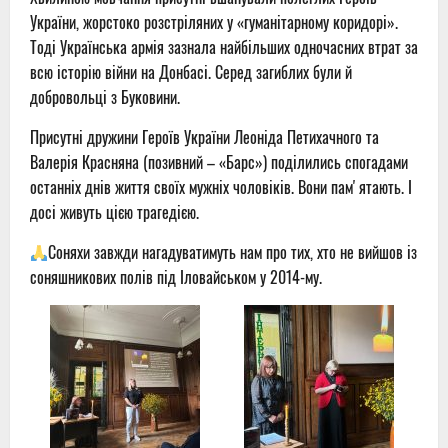
України, жорстоко розстріляних у «гуманітарному коридорі».
Тоді Українська армія зазнала найбільших одночасних втрат за
всю історію війни на Донбасі. Серед загиблих були й
добровольці з Буковини.
Присутні дружини Героїв України Леоніда Петихачного та
Валерія Красняна (позивний – «Барс») поділились спогадами
останніх днів життя своїх мужніх чоловіків. Вони памʼятають. І
досі живуть цією трагедією.
Соняхи завжди нагадуватимуть нам про тих, хто не вийшов із
соняшникових полів під Іловайськом у 2014-му.