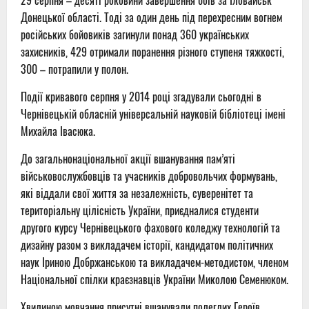
29 серпня – десяті роковини завершення боїв за Іловайськ
Донецької області. Т
оді за один день під перехресним вогнем
російських бойовиків загинули понад 360 українських
захисників
, 429 отримали поранення різного ступеня тяжкості,
300 – потрапили у полон.
Події кривавого серпня у 2014 році згадували сьогодні в
Чернівецькій обласній універсальній науковій бібліотеці імені
Михайла Івасюка.
До загальнонаціональної акції вшанування пам’яті
військовослужбовців та учасників добровольчих формувань,
які віддали свої життя за незалежність, суверенітет та
територіальну цілісність України, приєдналися студенти
другого курсу Чернівецького фахового коледжу технологій та
дизайну разом з викладачем історії, кандидатом політичних
наук Іриною Добржанською та викладачем-методистом, членом
Національної спілки краєзнавців України Миколою Семенюком.
Хвилиною мовчання присутні вшанували полеглих Героїв