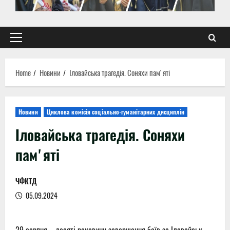
Primary
Menu
Home
Новини
Іловайська трагедія. Соняхи памʼяті
Новини
Циклова комісія соціально-гуманітарних дисциплін
Іловайська трагедія. Соняхи
памʼяті
ЧФКТД
05.09.2024