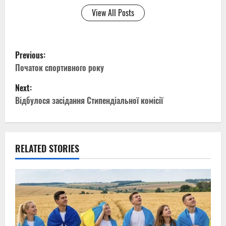
View All Posts
P
Previous:
o
Початок спортивного року
Next:
s
Відбулося засідання Стипендіальної комісії
t
n
RELATED STORIES
a
v
i
g