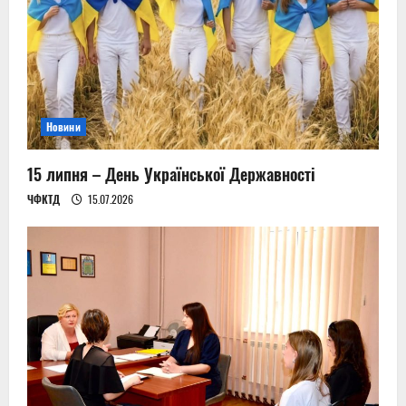
a
t
i
Новини
o
n
15 липня – День Української Державності
ЧФКТД
15.07.2026