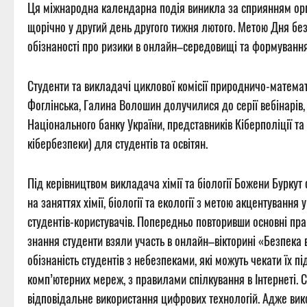
Ця міжнародна календарна подія виникла за сприянням орга
щорічно у другий день другого тижня лютого. Метою Дня безп
обізнаності про ризики в онлайн–середовищі та формування 
Студенти та викладачі циклової комісії природничо-матем
Фоглінська, Галина Волошин долучилися до серії вебінарів, 
Національного банку України, представників Кіберполіції та 
кібербезпеки) для студентів та освітян.
Під керівництвом викладача хімії та біології Божени Бурку
на заняттях хімії, біології та екології з метою акцентуванн
студентів-користувачів. Попередньо повторивши основні пра
знання студенти взяли участь в онлайн–вікторині «Безпека 
обізнаність студентів з небезпеками, які можуть чекати їх п
комп’ютерних мереж, з правилами спілкування в Інтернеті. 
відповідальне використання цифрових технологій. Адже вико