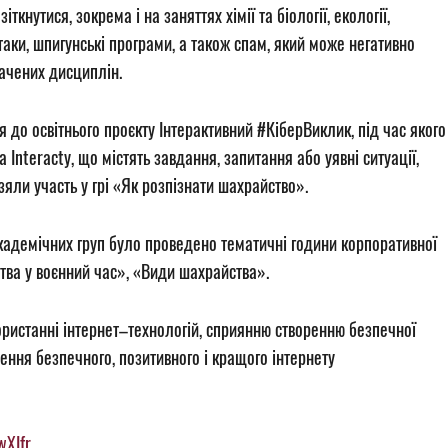
нутися, зокрема і на заняттях хімії та біології, екології,
атаки, шпигунські програми, а також спам, який може негативно
начених дисциплін.
я до освітнього проєкту Інтерактивний #КіберВиклик, під час якого
Interacty, що містять завдання, запитання або уявні ситуації,
зяли участь у грі «Як розпізнати шахрайство».
адемічних груп було проведено тематичні години корпоративної
тва у воєнний час», «Види шахрайства».
ористанні інтернет–технологій, сприянню створенню безпечної
ення безпечного, позитивного і кращого інтернету
wXIfr