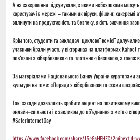
А на завершення підсумували, з якими небезпеками можуть зітк
користувачі в мережі – такими як віруси, фішинг, хакерські 
вплинути на продуктивність та безпеку, якість вивчення заз
Крім того, студенти та викладачі циклової комісії долучилис
учасники брали участь у вікторинах на платформах Kahoot та 
пов’язані з кібербезпекою та платіжною безпекою, а також в
За матеріалами Національного Банку України кураторами ак
культури на теми: «Поради з кібербезпеки та схеми шахрайс
Такі заходи дозволяють зробити акцент на позитивному вик
онлайн–спільноти і є закликом до об’єднання з метою створ
#SaferInternetDay
https://www.facebook.com/share/15e8sHEHFC/?mibextid=w