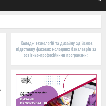
Коледж технологій та дизайну здійснює
підготовку фахових молодших бакалаврів за
освітньо-професійними програмами:
,