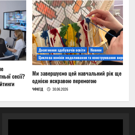
Досягнення здобувачів освіти
Новини
Циклова комісія моделювання та конструювання виробів
ме
Ми завершуємо цей навчальний рік ще
ньої сесії?
однією яскравою перемогою
йтинги
ЧФКТД
30.06.2026