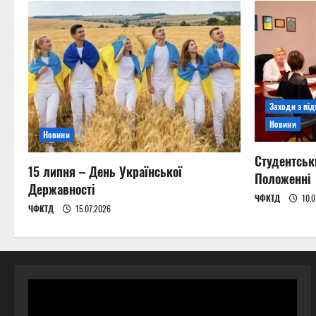
Заходи з пі
Новини
Новини
Студентськ
15 липня – День Української
Положенні
Державності
ЧФКТД
10.0
ЧФКТД
15.07.2026