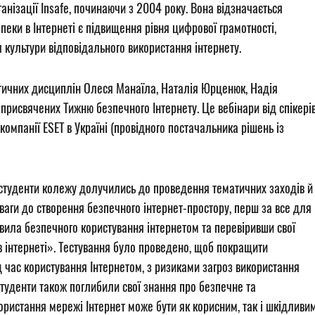
нізації Insafe, починаючи з 2004 року. Вона відзначається
еки в Інтернеті є підвищення рівня цифрової грамотності,
культури відповідального використання інтернету.
атичних дисциплін Олеся Манаїла, Наталія Юрценюк, Надія
присвячених Тижню безпечного Інтернету. Це вебінари від спікері
компанії ESET в Україні (провідного постачальника рішень із
т студенти колежу долучились до проведення тематичних заходів й
я уваги до створення безпечного інтернет-простору, перш за все для
вила безпечного користування інтернетом та перевіривши свої
в інтернеті». Тестування було проведено, щоб покращити
ід час користування Інтернетом, з ризиками загроз використання
Студенти також поглибили свої знання про безпечне та
ристання мережі Інтернет може бути як корисним, так і шкідливим