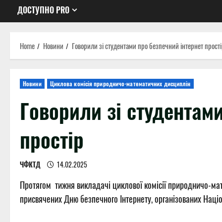
ДОСТУПНО PRO
Home
Новини
Говорили зі студентами про безпечний інтернет прост
Новини
Циклова комісія природничо-математичних дисциплін
Говорили зі студентами
простір
ЧФКТД
14.02.2025
Протягом тижня викладачі циклової комісії природничо-мат
присвячених Дню безпечного Інтернету, організованих Наці