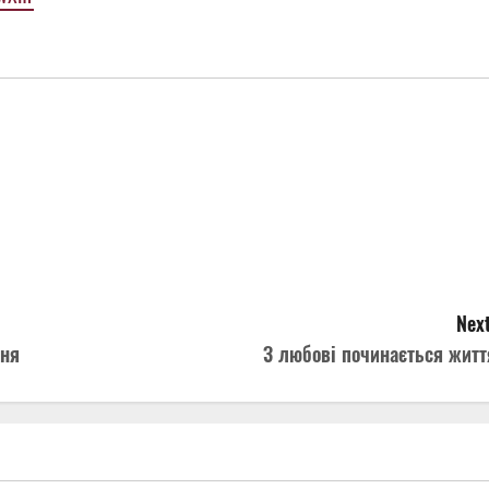
Next
ння
З любові починається житт