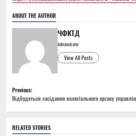
ABOUT THE AUTHOR
ЧФКТД
Administrator
View All Posts
P
Previous:
Відбудеться засідання колегіального органу управлі
o
s
t
RELATED STORIES