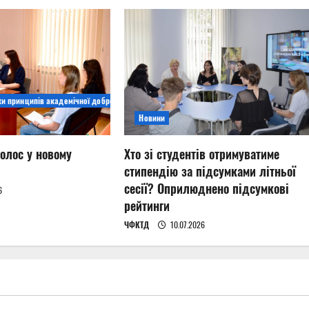
ки принципів академічної доброчесності
Новини
олос у новому
Хто зі студентів отримуватиме
стипендію за підсумками літньої
сесії? Оприлюднено підсумкові
6
рейтинги
ЧФКТД
10.07.2026