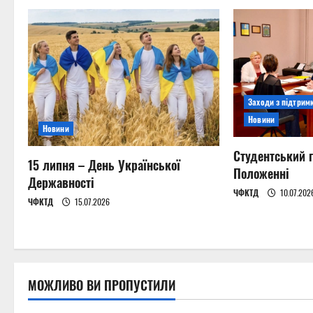
n
a
v
i
Заходи з підтрим
Новини
g
Новини
a
Студентський г
15 липня – День Української
Положенні
Державності
t
ЧФКТД
10.07.202
ЧФКТД
15.07.2026
i
o
n
МОЖЛИВО ВИ ПРОПУСТИЛИ