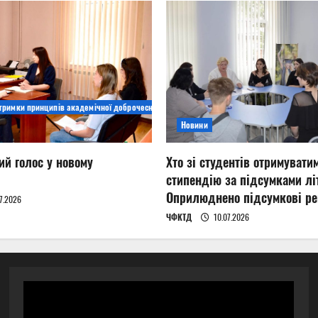
дтримки принципів академічної доброчесності
Новини
ий голос у новому
Хто зі студентів отримувати
стипендію за підсумками літ
Оприлюднено підсумкові ре
7.2026
ЧФКТД
10.07.2026