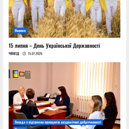
t
i
Новини
o
n
15 липня – День Української Державності
ЧФКТД
15.07.2026
Заходи з підтримки принципів академічної доброчесності