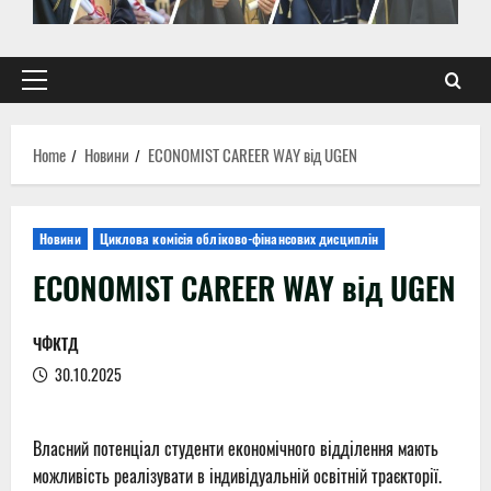
Primary
Menu
Home
Новини
EСONOMIST CAREER WAY від UGEN
Новини
Циклова комісія обліково-фінансових дисциплін
EСONOMIST CAREER WAY від UGEN
ЧФКТД
30.10.2025
Власний потенціал студенти економічного відділення мають
можливість реалізувати в індивідуальній освітній траєкторії.