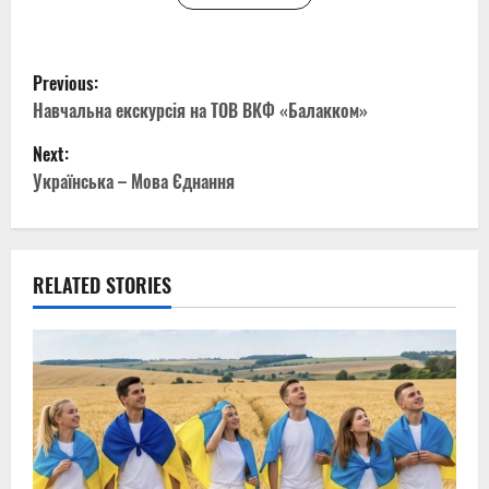
P
Previous:
o
Навчальна екскурсія на ТОВ ВКФ «Балакком»
Next:
s
Українська – Мова Єднання
t
n
RELATED STORIES
a
v
i
g
a