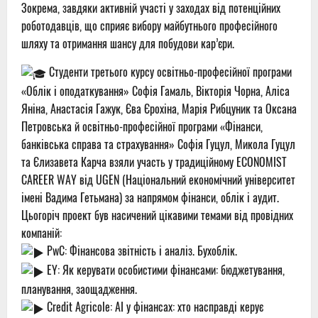
Зокрема, завдяки активній участі у заходах від потенційних
роботодавців, що сприяє вибору майбутнього професійного
шляху та отримання шансу для побудови кар’єри.
Студенти третього курсу освітньо-професійної програми
«Облік і оподаткування» Софія Гамаль, Вікторія Чорна, Аліса
Яніна, Анастасія Гажук, Єва Єрохіна, Марія Рибцуник та Оксана
Петровська й освітньо-професійної програми «Фінанси,
банківська справа та страхування» Софія Гуцул, Микола Гуцул
та Єлизавета Карча взяли участь у традиційному EСONOMIST
CAREER WAY від UGEN (Національний економічний університет
імені Вадима Гетьмана) за напрямом фінанси, облік і аудит.
Цьогоріч проект був насичений цікавими темами від провідних
компаній:
PwC: Фінансова звітність і аналіз. Бухоблік.
EY: Як керувати особистими фінансами: бюджетування,
планування, заощадження.
Credit Agricole: АІ у фінансах: хто насправді керує