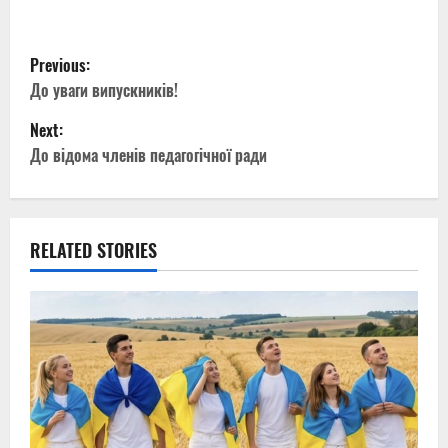
P
Previous:
o
До уваги випускників!
Next:
s
До відома членів педагогічної ради
t
n
RELATED STORIES
a
v
i
g
a