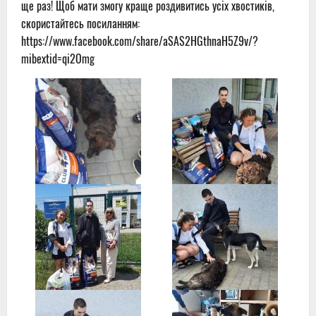
ще раз! Щоб мати змогу краще роздивитись усіх хвостиків,
скористайтесь посиланням:
https://www.facebook.com/share/aSAS2HGthnaH5Z9v/?
mibextid=qi2Omg