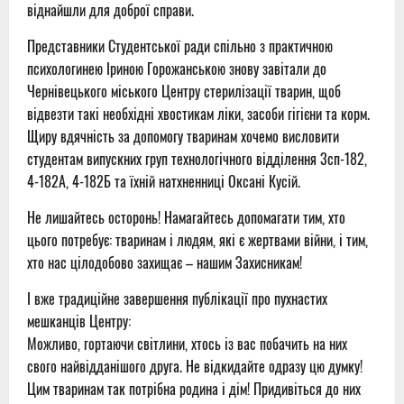
віднайшли для доброї справи.
Представники Студентської ради спільно з практичною
психологинею Іриною Горожанською знову завітали до
Чернівецького міського Центру стерилізації тварин, щоб
відвезти такі необхідні хвостикам ліки, засоби гігієни та корм.
Щиру вдячність за допомогу тваринам хочемо висловити
студентам випускних груп технологічного відділення 3сп-182,
4-182А, 4-182Б та їхній натхненниці Оксані Кусій.
Не лишайтесь осторонь! Намагайтесь допомагати тим, хто
цього потребує: тваринам і людям, які є жертвами війни, і тим,
хто нас цілодобово захищає – нашим Захисникам!
І вже традиційне завершення публікації про пухнастих
мешканців Центру:
Можливо, гортаючи світлини, хтось із вас побачить на них
свого найвідданішого друга. Не відкидайте одразу цю думку!
Цим тваринам так потрібна родина і дім! Придивіться до них