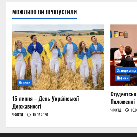
n
МОЖЛИВО ВИ ПРОПУСТИЛИ
Заходи з пі
Новини
Новини
Студентськ
15 липня – День Української
Положенні
Державності
ЧФКТД
10.0
ЧФКТД
15.07.2026