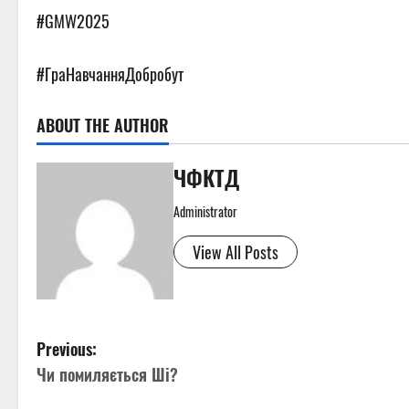
#GMW2025
#ГраНавчанняДобробут
ABOUT THE AUTHOR
ЧФКТД
Administrator
View All Posts
P
Previous:
Чи помиляється Ші?
o