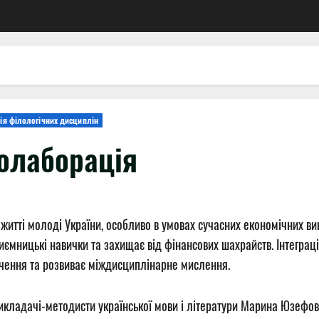
ія філологічних дисциплін
олаборація
житті молоді України, особливо в умовах сучасних економічних вик
иємницькі навички та захищає від фінансових шахрайств. Інтеграці
вчення та розвиває міждисциплінарне мислення.
икладачі-методисти української мови і літератури Марина Юзефо