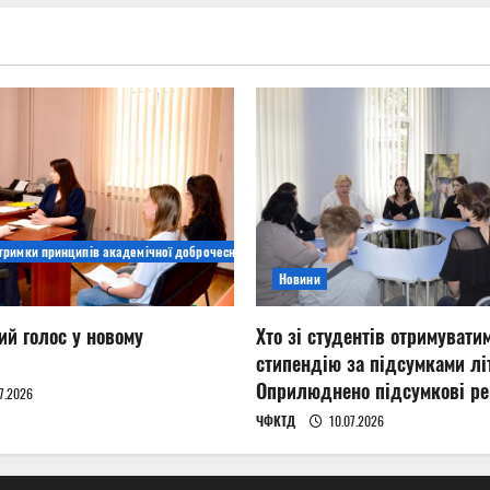
дтримки принципів академічної доброчесності
Новини
ий голос у новому
Хто зі студентів отримувати
стипендію за підсумками літ
Оприлюднено підсумкові ре
7.2026
ЧФКТД
10.07.2026