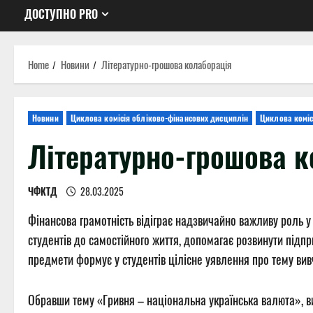
ДОСТУПНО PRO
Home
Новини
Літературно-грошова колаборація
Новини
Циклова комісія обліково-фінансових дисциплін
Циклова коміс
Літературно-грошова к
ЧФКТД
28.03.2025
Фінансова грамотність відіграє надзвичайно важливу роль у 
студентів до самостійного життя, допомагає розвинути підпр
предмети формує у студентів цілісне уявлення про тему ви
Обравши тему «Гривня – національна українська валюта», в