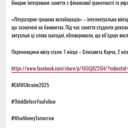
бінарне інтегроване заняття з фінансової грамотності та укр
«Літературно-грошова колаборація» – інтелектуальна віктори
що зазначені на банкнотах. Під час заняття студенти деклам
актуальні ці слова сьогодні, обговорювали, що об’єднує вис
Переможцями квізу стали: 1 місце – Єлизавета Карча, 2 міс
https://www.facebook.com/share/p/165Cj9Z3SH/?mibextid
#GMWUkraine2025
#ThinkBeforeYouFollow
#WiseMoneyTomorrow