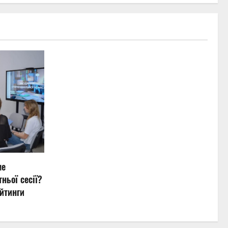
ме
ньої сесії?
йтинги