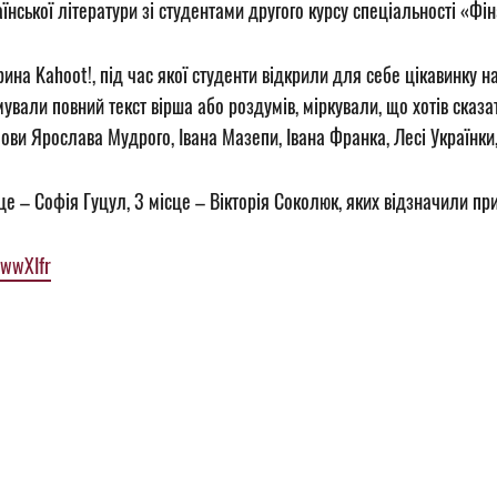
аїнської літератури зі студентами другого курсу спеціальності «Фі
на Kahoot!, під час якої студенти відкрили для себе цікавинку н
ували повний текст вірша або роздумів, міркували, що хотів сказ
лови Ярослава Мудрого, Івана Мазепи, Івана Франка, Лесі Українки
це – Софія Гуцул, 3 місце – Вікторія Соколюк, яких відзначили п
=wwXIfr