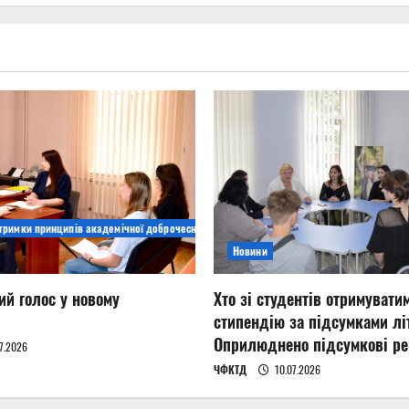
дтримки принципів академічної доброчесності
Новини
ий голос у новому
Хто зі студентів отримувати
стипендію за підсумками літ
Оприлюднено підсумкові ре
7.2026
ЧФКТД
10.07.2026