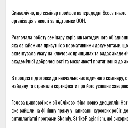
Символічно, що семінар пройшов напередодні Всесвітнього дн
організація з якості за підтримки ООН.
Розпочала роботу семінару керівник методичного об’єднанн
яка ознайомила присутніх з нормативними документами, що
акцентувала увагу на ключових принципах та видах академіч
академічної доброчесності та можливості притягнення до ак
В процесі підготовки до навчально-методичного семінару, 
майдану та отримали сертифікати про його успішне заверше
Голова циклової комісії обліково-фінансових дисциплін Ната
вже вийшли на фінішну пряму у написанні курсових робіт, 
антиплагіатні програми Skandy, StrikePlagiarism, які викори