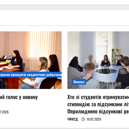
дтримки принципів академічної доброчесності
Новини
ий голос у новому
Хто зі студентів отримувати
стипендію за підсумками літ
Оприлюднено підсумкові ре
7.2026
ЧФКТД
10.07.2026