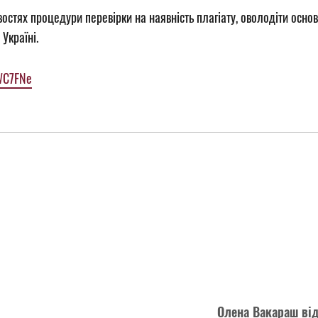
востях процедури перевірки на наявність плагіату, оволодіти осн
 Україні.
WC7FNe
Олена Вакараш від