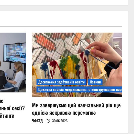
Досягнення здобувачів освіти
Новини
Циклова комісія моделювання та конструювання виробів
ме
Ми завершуємо цей навчальний рік ще
ньої сесії?
однією яскравою перемогою
йтинги
ЧФКТД
30.06.2026