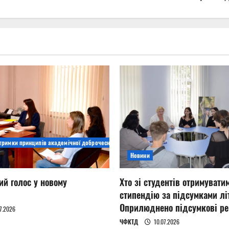
дтримки принципів академічної доброчесності
Новини
ий голос у новому
Хто зі студентів отримувати
стипендію за підсумками літ
Оприлюднено підсумкові ре
7.2026
ЧФКТД
10.07.2026