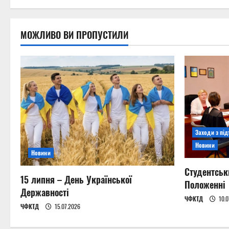
o
n
МОЖЛИВО ВИ ПРОПУСТИЛИ
Заходи з пі
Новини
Новини
Студентськ
15 липня – День Української
Положенні
Державності
ЧФКТД
10.0
ЧФКТД
15.07.2026