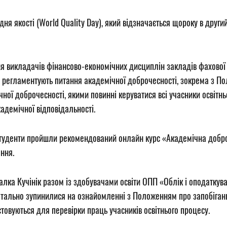
я якості (World Quality Day), який відзначається щороку в другий
я викладачів фінансово-економічних дисциплін закладів фахової 
 регламентують питання академічної доброчесності, зокрема з П
ної доброчесності, якими повинні керуватися всі учасники освітн
адемічної відповідальності.
студенти пройшли рекомендований онлайн курс «Академічна добро
ння.
лка Кучінік разом із здобувачами освіти ОПП «Облік і оподаткува
детально зупинилися на ознайомленні з Положенням про запобіганн
стовуються для перевірки праць учасників освітнього процесу.