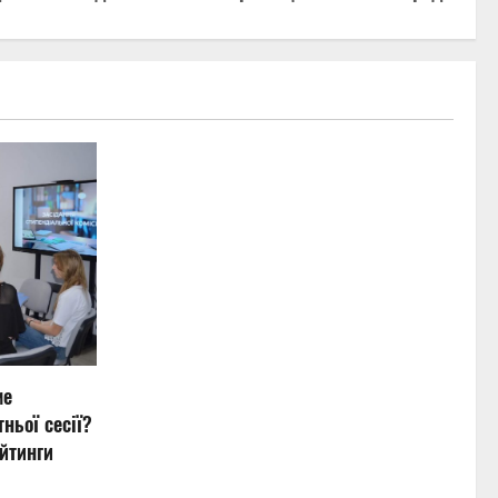
ме
ньої сесії?
йтинги