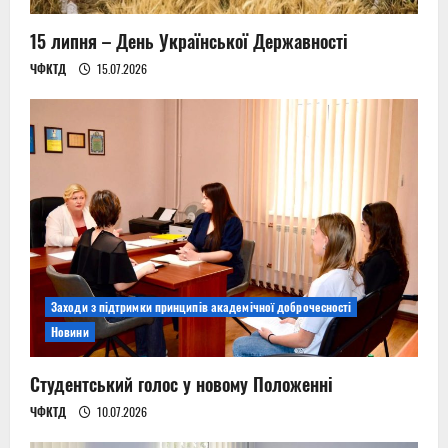
o
n
15 липня – День Української Державності
ЧФКТД
15.07.2026
Заходи з підтримки принципів академічної доброчесності
Новини
Студентський голос у новому Положенні
ЧФКТД
10.07.2026