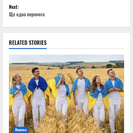
Next:
s
Ще одна перемога
t
n
RELATED STORIES
a
v
i
g
a
t
i
Новини