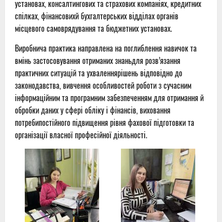
установ
ах
,
консалтингових
та страхових
компані
ях
,
кредитн
их
спілк
ах
,
фінан
сов
их
й
бухгалтерських
відділах
органів
місцевого с
амоврядування та
бюджетних установах
.
Виробнича практика направлена на
поглиблення навичок та
вмінь застосовування
отриман
их
з
нан
ь
для розв’язання
практичних ситуацій
та
ухвалення
ріше
нь
відповідно до
законодавства,
вивчення
особливостей роботи з
сучасним
інформаційним та програмн
им
забезпечення
м
для о
тримання й
обробки д
аних у сфері обліку і
фінансів,
виховання
потреби
постійно
го підвищення рівня
фахової
підготовки
та
організації власної професійної діяльності.