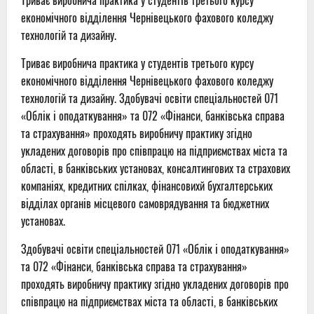
Триває виробнича практика
у студентів третього курсу
економічного відділення
Чернівецького фахового коледжу
технологій та дизайну.
Триває виробнича практика
у студентів третього курсу
економічного відділення
Чернівецького фахового коледжу
технологій та дизайну.
Здобувачі освіти спеціальностей
071
«Облік і оподаткування» та
072
«Фінанси, банківська справа
та страхування»
проходя
ть виробничу практику
з
гідно
укладених договорів про співпрацю
на
підприємства
х
міста та
області,
в
банківськ
их
установ
ах
,
консалтингових
та страхових
компані
ях
,
кредитн
их
спілк
ах
,
фінан
сов
их
й
бухгалтерських
відділах
органів місцевого с
амоврядування та
бюджетних
установах.
Здобувачі освіти спеціальностей
071 «Облік і оподаткування»
та
072
«Фінанси, банківська справа та страхування»
проходя
ть виробничу практику
з
гідно укладених договорів про
співпрацю
на
підприємства
х
міста та області,
в
банківськ
их