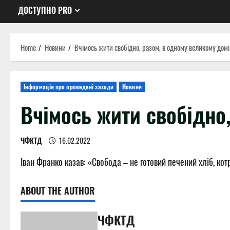
ДОСТУПНО PRO
Home
Новини
Вчімось жити свобідно, разом, в одному великому домі 
Інформація про проведені заходи
Новини
Вчімось жити свобідно,
ЧФКТД
16.02.2022
Іван Франко казав: «Свобода – не готовий печений хліб, кот
ABOUT THE AUTHOR
ЧФКТД