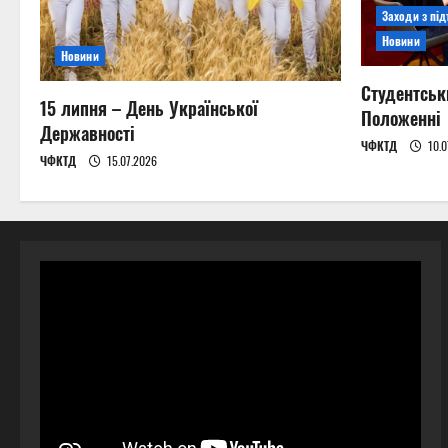
Заходи з пі
Новини
Новини
Студентськ
15 липня – День Української
Положенні
Державності
ЧФКТД
10.0
ЧФКТД
15.07.2026