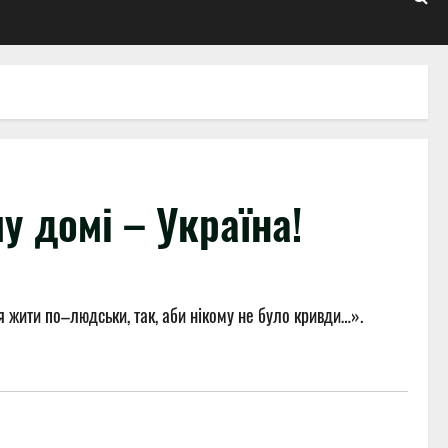
у домі – Україна!
ся жити по–людськи, так, аби нікому не було кривди…».