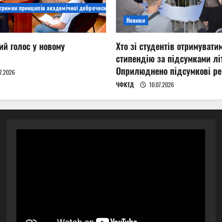
дтримки принципів академічної доброчесності
Новини
ий голос у новому
Хто зі студентів отримувати
стипендію за підсумками літ
Оприлюднено підсумкові ре
7.2026
ЧФКТД
10.07.2026