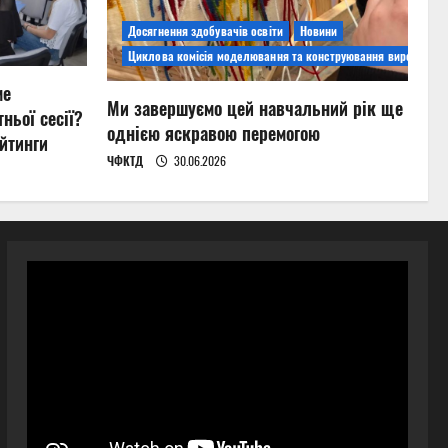
Досягнення здобувачів освіти
Новини
Циклова комісія моделювання та конструювання виробів
ме
Ми завершуємо цей навчальний рік ще
ньої сесії?
однією яскравою перемогою
йтинги
ЧФКТД
30.06.2026