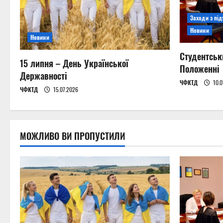
i
Заходи з пі
g
Новини
Новини
a
Студентськ
15 липня – День Української
t
Положенні
Державності
ЧФКТД
10.0
i
ЧФКТД
15.07.2026
o
n
МОЖЛИВО ВИ ПРОПУСТИЛИ