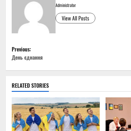
Administrator
View All Posts
P
Previous:
День єднання
o
s
t
RELATED STORIES
n
a
v