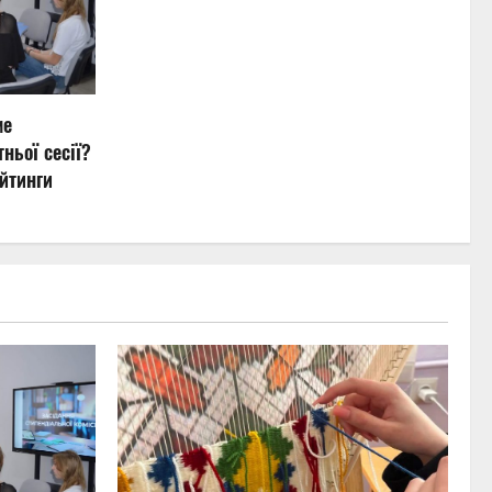
ме
ньої сесії?
йтинги