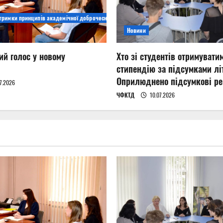
дтримки принципів академічної доброчесності
Новини
ий голос у новому
Хто зі студентів отримувати
стипендію за підсумками літ
Оприлюднено підсумкові ре
7.2026
ЧФКТД
10.07.2026