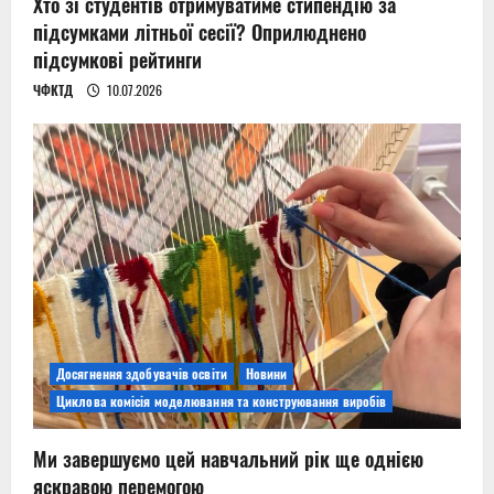
Хто зі студентів отримуватиме стипендію за
підсумками літньої сесії? Оприлюднено
підсумкові рейтинги
ЧФКТД
10.07.2026
Досягнення здобувачів освіти
Новини
Циклова комісія моделювання та конструювання виробів
Ми завершуємо цей навчальний рік ще однією
яскравою перемогою