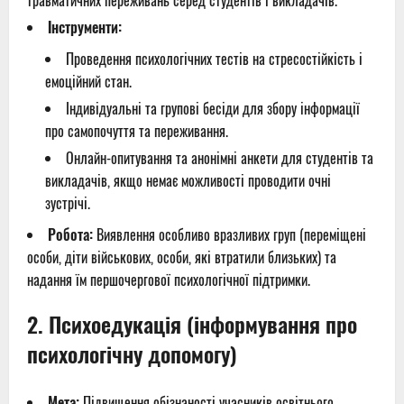
травматичних переживань серед студентів і викладачів.
Інструменти:
Проведення психологічних тестів на стресостійкість і
емоційний стан.
Індивідуальні та групові бесіди для збору інформації
про самопочуття та переживання.
Онлайн-опитування та анонімні анкети для студентів та
викладачів, якщо немає можливості проводити очні
зустрічі.
Робота:
Виявлення особливо вразливих груп (переміщені
особи, діти військових, особи, які втратили близьких) та
надання їм першочергової психологічної підтримки.
2.
Психоедукація (інформування про
психологічну допомогу)
Мета:
Підвищення обізнаності учасників освітнього