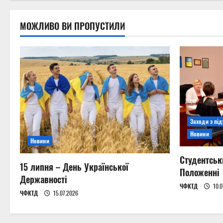
МОЖЛИВО ВИ ПРОПУСТИЛИ
Заходи з пі
Новини
Новини
Студентськ
15 липня – День Української
Положенні
Державності
ЧФКТД
10.0
ЧФКТД
15.07.2026