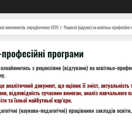
ітніх компонентів, передбачених ОПП
Рецензії (відгуки) на освітньо-професійні
о-професійні програми
ознайомитись з рецензіями (відгуками) на освітньо–профес
ну.
це аналітичний документ, що оцінює її зміст, актуальність 
ня, відповідність сучасним вимогам, аналіз навчального пл
ти та їхньої майбутньої кар’єри.
дагогічні (науково–педагогічні) працівники закладів освіт