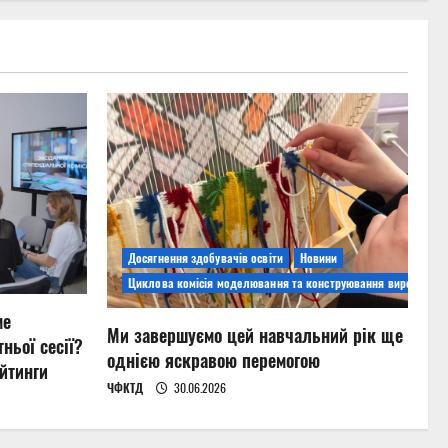
Досягнення здобувачів освіти
Новини
Циклова комісія моделювання та конструювання виробів
ме
Ми завершуємо цей навчальний рік ще
ньої сесії?
однією яскравою перемогою
йтинги
ЧФКТД
30.06.2026