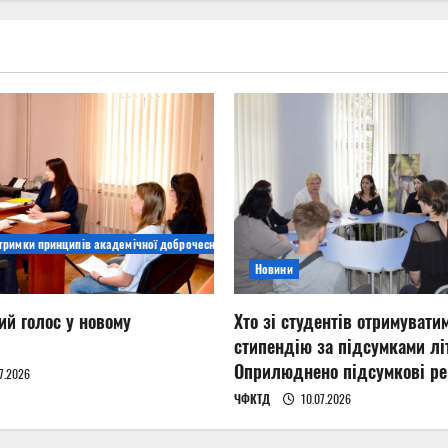
дтримки принципів академічної доброчесності
Новини
ий голос у новому
Хто зі студентів отримувати
стипендію за підсумками літ
Оприлюднено підсумкові ре
7.2026
ЧФКТД
10.07.2026