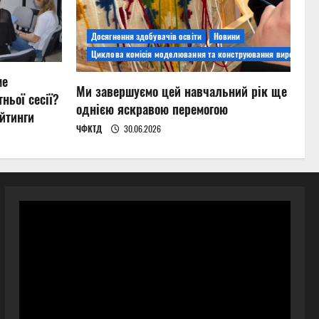
Досягнення здобувачів освіти
Новини
Циклова комісія моделювання та конструювання виробів
ме
Ми завершуємо цей навчальний рік ще
ньої сесії?
однією яскравою перемогою
йтинги
ЧФКТД
30.06.2026