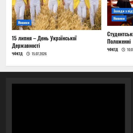
Заходи з пі
Новини
Новини
Студентськ
15 липня – День Української
Положенні
Державності
ЧФКТД
10.0
ЧФКТД
15.07.2026