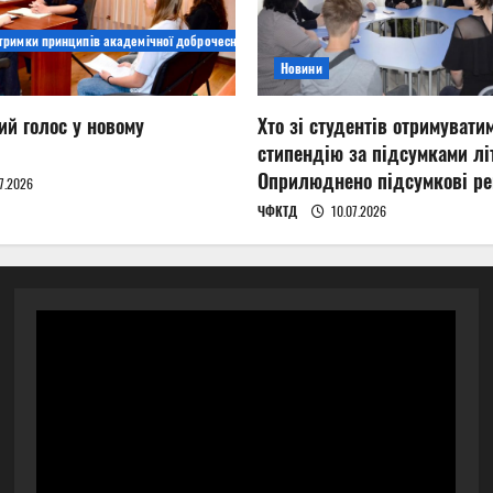
дтримки принципів академічної доброчесності
Новини
ий голос у новому
Хто зі студентів отримувати
стипендію за підсумками літ
Оприлюднено підсумкові ре
7.2026
ЧФКТД
10.07.2026