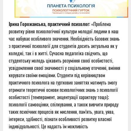
Ірина Горожанська, практичний психолог:
«
Проблема
розвитку рівня психологічної культури молодої людини в наш
час набуває особливого значення. Необхідність базових знань
з практичної психології для студентів досить актуальна як у
коледжі, так і в житті. Сучасна педагогіка свідчить, що
студентську молодь цікавить розуміння своєї особистості,
усвідомлення своєї значимості у соціальному оточенні, вміння
керувати своїми емоціями. Студенти під керівництвом
практичного психолога на гурткових заняттях матимуть змогу
отримати теоретичні основи психологічних знань з психології
особистості (темперамент, акцентуації характеру тощо);
психології самооцінки, спілкування, а також вивчити природу
таких психічних процесів як мислення, пам’ять, увага, уява,
інтереси, здібності, пізнати особливості розвитку власної
індивідуальності. Це надасть їм можливість