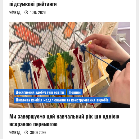
підсумкові рейтинги
ЧФКТД
10.07.2026
Досягнення здобувачів освіти
Новини
Циклова комісія моделювання та конструювання виробів
Ми завершуємо цей навчальний рік ще однією
яскравою перемогою
ЧФКТД
30.06.2026