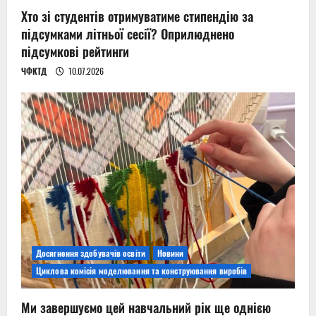
Хто зі студентів отримуватиме стипендію за
підсумками літньої сесії? Оприлюднено
підсумкові рейтинги
ЧФКТД
10.07.2026
Досягнення здобувачів освіти
Новини
Циклова комісія моделювання та конструювання виробів
Ми завершуємо цей навчальний рік ще однією