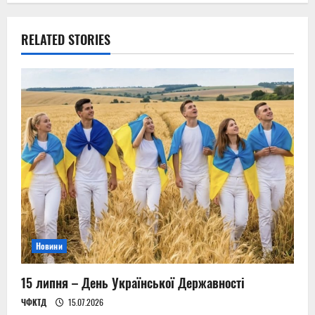
a
v
RELATED STORIES
i
g
a
t
i
o
n
Новини
15 липня – День Української Державності
ЧФКТД
15.07.2026