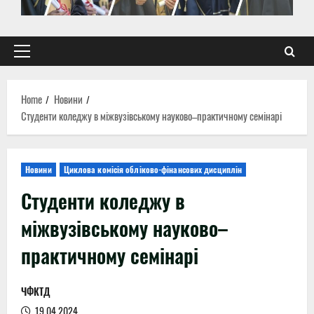
Primary
Menu
Home
Новини
Студенти коледжу в міжвузівському науково–практичному семінарі
Новини
Циклова комісія обліково-фінансових дисциплін
Студенти коледжу в
міжвузівському науково–
практичному семінарі
ЧФКТД
19.04.2024