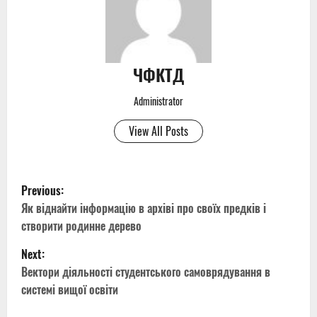
ЧФКТД
Administrator
View All Posts
P
Previous:
o
Як віднайти інформацію в архіві про своїх предків і
створити родинне дерево
s
Next:
t
Вектори діяльності студентського самоврядування в
системі вищої освіти
n