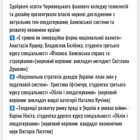
Здобувачі освіти Чернівецького фахового коледжу технологій
та дизайну презентували власні наукові дослідження з
актуальних тем оподаткування, банківської системи та
розвитку економіки країни:
«Е-гривня як інноваційна форма національної валюти»:
Анастасія Кушнір, Владислав Болбока, студенти третього
курсу спеціальності «Фінанси, банківська справа та
страхування»(науковий керівник: викладач-методист Світлана
Душенко)
«Національна стратегія доходів України: план змін у
податковій системі»: Христина Іфтімічук, студентка третього
курсу спеціальності «Облік і оподаткування» (науковий
керівник: викладач вищої категорії Наталка Кучінік)
«Тенденції розвитку ринку праці в Україні в умовах війни» :
Каріна Нікіта, студентка другого курсу спеціальності «Облік і
оподаткування» (науковий керівник: кандидат економічних
наук Вікторія Лаготюк)