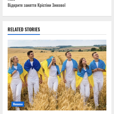
s
Відкрите заняття Крістіни Зикової
t
n
RELATED STORIES
a
v
i
g
a
t
i
Новини
o