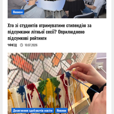
Новини
Хто зі студентів отримуватиме стипендію за
підсумками літньої сесії? Оприлюднено
підсумкові рейтинги
ЧФКТД
10.07.2026
Досягнення здобувачів освіти
Новини