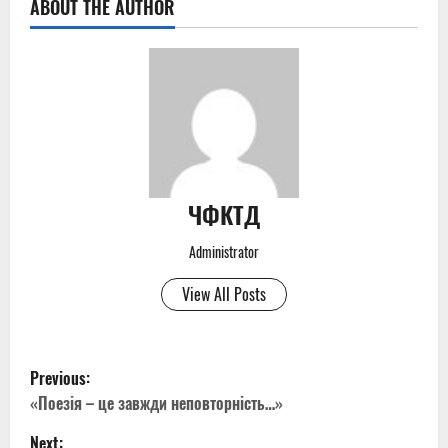
ABOUT THE AUTHOR
ЧФКТД
Administrator
View All Posts
P
Previous:
o
«Поезія – це завжди неповторність…»
Next: