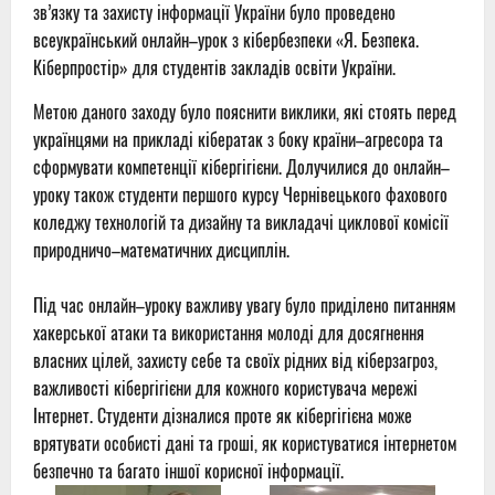
зв’язку та захисту інформації України було проведено
всеукраїнський онлайн–урок з кібербезпеки «Я. Безпека.
Кіберпростір» для студентів закладів освіти України.
Метою даного заходу було пояснити виклики, які стоять перед
українцями на прикладі кібератак з боку країни–агресора та
сформувати компетенції кібергігієни. Долучилися до онлайн–
уроку також студенти першого курсу Чернівецького фахового
коледжу технологій та дизайну та викладачі циклової комісії
природничо–математичних дисциплін.
Під час онлайн–уроку важливу увагу було приділено питанням
хакерської атаки та використання молоді для досягнення
власних цілей, захисту себе та своїх рідних від кіберзагроз,
важливості кібергігієни для кожного користувача мережі
Інтернет. Студенти дізналися проте як кібергігієна може
врятувати особисті дані та гроші, як користуватися інтернетом
безпечно та багато іншої корисної інформації.