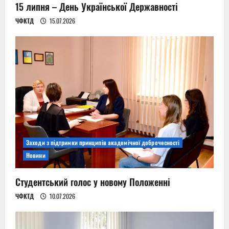
n
15 липня – День Української Державності
ЧФКТД
15.07.2026
Заходи з підтримки принципів академічної доброчесності
Новини
Студентський голос у новому Положенні
ЧФКТД
10.07.2026