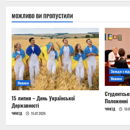
o
n
МОЖЛИВО ВИ ПРОПУСТИЛИ
Заходи з пі
Новини
Новини
Студентськ
15 липня – День Української
Положенні
Державності
ЧФКТД
10.0
ЧФКТД
15.07.2026