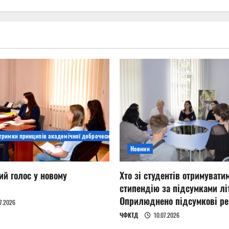
дтримки принципів академічної доброчесності
Новини
ий голос у новому
Хто зі студентів отримувати
стипендію за підсумками літ
Оприлюднено підсумкові ре
7.2026
ЧФКТД
10.07.2026