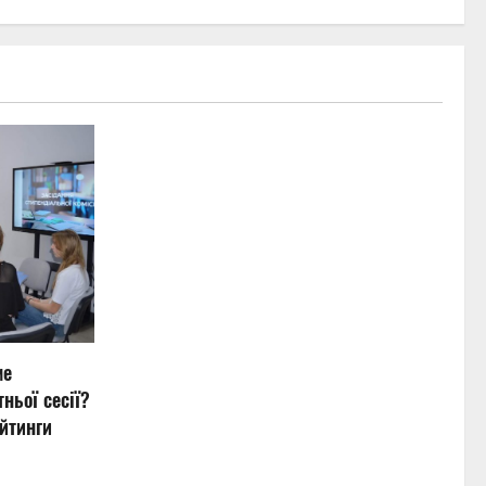
ме
ньої сесії?
йтинги