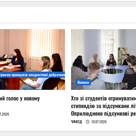
дтримки принципів академічної доброчесності
Новини
ий голос у новому
Хто зі студентів отримувати
стипендію за підсумками літ
Оприлюднено підсумкові ре
7.2026
ЧФКТД
10.07.2026