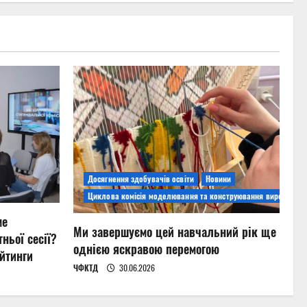
Досягнення здобувачів освіти
Новини
Циклова комісія моделювання та конструювання виробів
ме
Ми завершуємо цей навчальний рік ще
ньої сесії?
однією яскравою перемогою
йтинги
ЧФКТД
30.06.2026