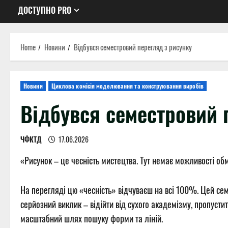
ДОСТУПНО PRO
Home
Новини
Відбувся семестровий перегляд з рисунку
Новини
Циклова комісія моделювання та конструювання виробів
Відбувся семестровий 
ЧФКТД
17.06.2026
«Рисунок – це чесність мистецтва. Тут немає можливості обм
На перегляді цю «чесність» відчуваєш на всі 100%. Цей семе
серйозний виклик – відійти від сухого академізму, пропусти
масштабний шлях пошуку форми та ліній.