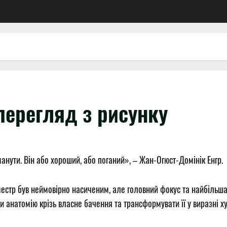
перегляд з рисунку
анути. Він або хороший, або поганий», – Жан-Огюст-Домінік Енгр.
стр був неймовірно насиченим, але головний фокус та найбільша у
ти анатомію крізь власне бачення та трансформувати її у виразні 