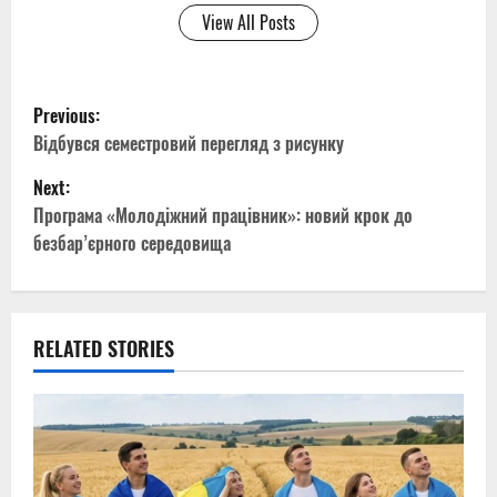
View All Posts
P
Previous:
o
Відбувся семестровий перегляд з рисунку
Next:
s
Програма «Молодіжний працівник»: новий крок до
t
безбар’єрного середовища
n
a
RELATED STORIES
v
i
g