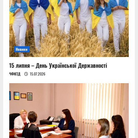
a
t
i
o
Новини
n
15 липня – День Української Державності
ЧФКТД
15.07.2026