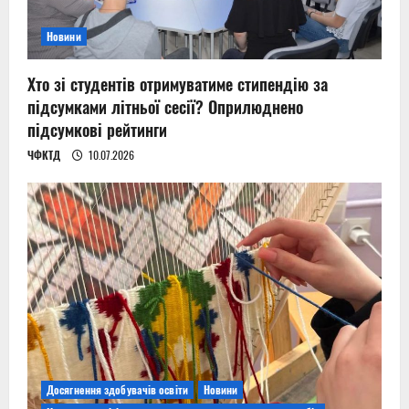
Новини
Хто зі студентів отримуватиме стипендію за
підсумками літньої сесії? Оприлюднено
підсумкові рейтинги
ЧФКТД
10.07.2026
Досягнення здобувачів освіти
Новини