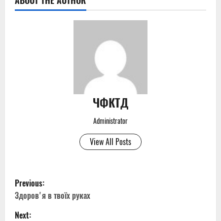
ABOUT THE AUTHOR
ЧФКТД
Administrator
View All Posts
P
Previous:
o
Здоровʼя в твоїх руках
Next:
s