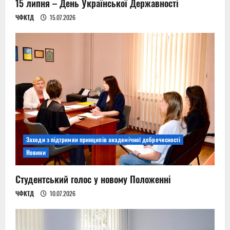
n
15 липня – День Української Державності
ЧФКТД
15.07.2026
Заходи з підтримки принципів академічної доброчесності
Новини
Студентський голос у новому Положенні
ЧФКТД
10.07.2026