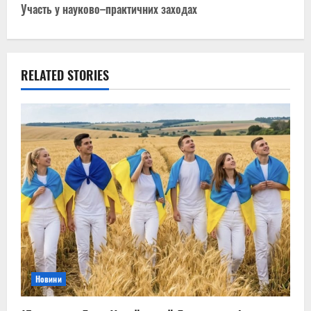
Участь у науково–практичних заходах
t
n
RELATED STORIES
a
v
i
g
a
t
i
Новини
o