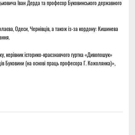
дьковича Іван Дерда та професор Буковинського державного
олаєва, Одеси, Чернівців, а також із-за кордону: Кишинева
ання.
у, керівник історико-краєзнавчого гуртка «Дивопошук»
в Буковини (на основі праць професора Г. Кожолянка)»,