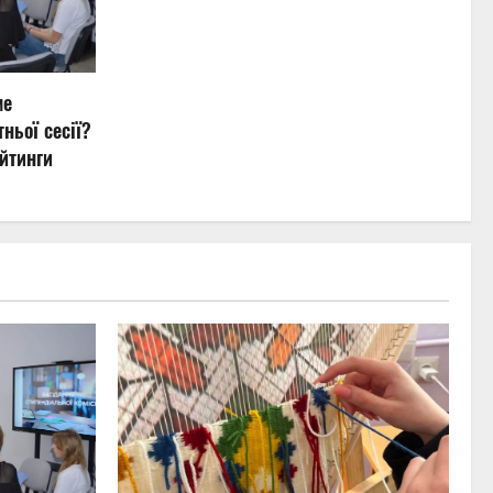
ме
ньої сесії?
йтинги