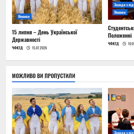
Заходи з пі
g
Новини
Новини
a
Студентськ
15 липня – День Української
t
Положенні
Державності
ЧФКТД
10.0
i
ЧФКТД
15.07.2026
o
n
МОЖЛИВО ВИ ПРОПУСТИЛИ
Заходи з пі