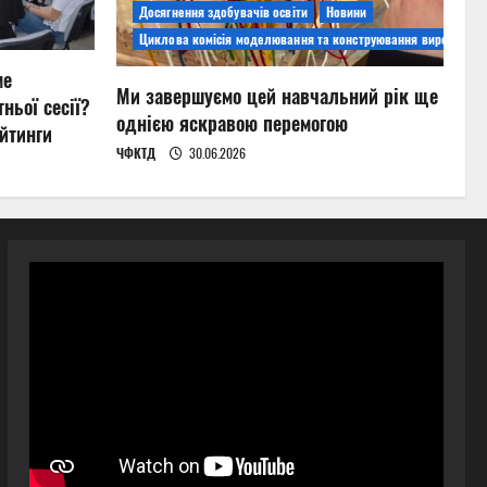
Досягнення здобувачів освіти
Новини
Циклова комісія моделювання та конструювання виробів
ме
Ми завершуємо цей навчальний рік ще
ньої сесії?
однією яскравою перемогою
йтинги
ЧФКТД
30.06.2026