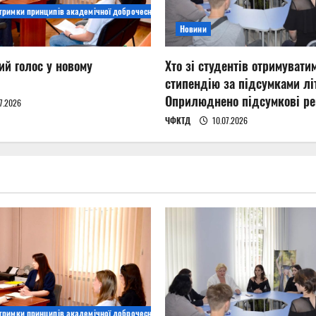
дтримки принципів академічної доброчесності
Новини
ий голос у новому
Хто зі студентів отримувати
стипендію за підсумками літ
Оприлюднено підсумкові ре
7.2026
ЧФКТД
10.07.2026
дтримки принципів академічної доброчесності