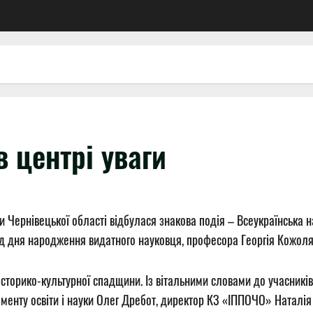
 центрі уваги
віти Чернівецької області відбулася знакова подія – Всеукраїнськ
ід дня народження видатного науковця, професора Георгія Кожоля
історико-культурної спадщини. Із вітальними словами до учасникі
енту освіти і науки Олег Дребот, директор КЗ «ІППОЧО» Наталія 