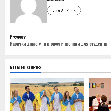
View All Posts
P
Previous:
Навички діалогу та рівності: тренінги для студентів
o
s
t
RELATED STORIES
n
a
v
i