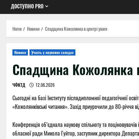
ДОСТУПНО PRO
Home
Новини
Спадщина Кожолянка в центрі уваги
Новини
Участь у наукових заходах
Спадщина Кожолянка в
ЧФКТД
12.06.2026
Сьогодні на базі Інституту післядипломної педагогічної ос
«Кожолянківські читання». Захід приурочили до 80-річчя в
Конференція об’єднала наукову спільноту та поціновувачів 
обласної ради Микола Гуйтор, заступник директора Департам