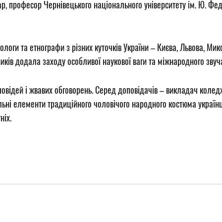
р, професор Чернівецького національного університету ім. Ю. Фе
ологи та етнографи з різних куточків України – Києва, Львова, Мик
ників додала заходу особливої наукової ваги та міжнародного звуч
відей і жвавих обговорень. Серед доповідачів – викладач коледж
ні елементи традиційного чоловічого народного костюма українці
ніх.