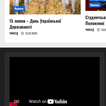
Новини
Новини
Студентськ
15 липня – День Української
Положенні
Державності
ЧФКТД
10.0
ЧФКТД
15.07.2026