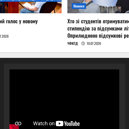
Новини
ий голос у новому
Хто зі студентів отримувати
стипендію за підсумками літ
Оприлюднено підсумкові ре
7.2026
ЧФКТД
10.07.2026