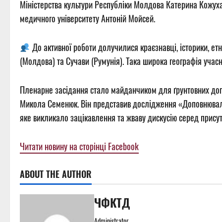
Міністерства культури Республіки Молдова Катерина Кожуха
медичного університету Антоній Мойсей.
До активної роботи долучилися краєзнавці, історики, етн
(Молдова) та Сучави (Румунія). Така широка географія учас
Пленарне засідання стало майданчиком для ґрунтовних допо
Микола Семенюк. Він представив дослідження «Доповнюваль
яке викликало зацікавлення та жваву дискусію серед присут
Читати новину на сторінці Facebook
ABOUT THE AUTHOR
ЧФКТД
Administrator