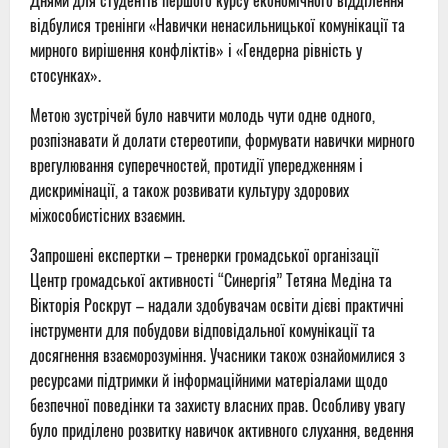
Днями для студентів першого курсу економічного відділення
відбулися тренінги «Навички ненасильницької комунікації та
мирного вирішення конфліктів» і «Гендерна рівність у
стосунках».
Метою зустрічей було навчити молодь чути одне одного,
розпізнавати й долати стереотипи, формувати навички мирного
врегулювання суперечностей, протидії упередженням і
дискримінації, а також розвивати культуру здорових
міжособистісних взаємин.
Запрошені експертки – тренерки громадської організації
Центр громадської активності “Синергія” Тетяна Медіна та
Вікторія Роскрут – надали здобувачам освіти дієві практичні
інструменти для побудови відповідальної комунікації та
досягнення взаєморозуміння. Учасники також ознайомилися з
ресурсами підтримки й інформаційними матеріалами щодо
безпечної поведінки та захисту власних прав. Особливу увагу
було приділено розвитку навичок активного слухання, ведення