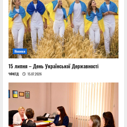
g
a
t
i
Новини
o
n
15 липня – День Української Державності
ЧФКТД
15.07.2026