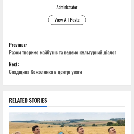
Administrator
View All Posts
P
Previous:
o
Разом творимо майбутнє та ведемо культурний діалог
Next:
s
Спадщина Кожолянка в центрі уваги
t
n
RELATED STORIES
a
v
i