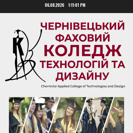
Skip
06.08.2026
1:11:01 PM
to
content