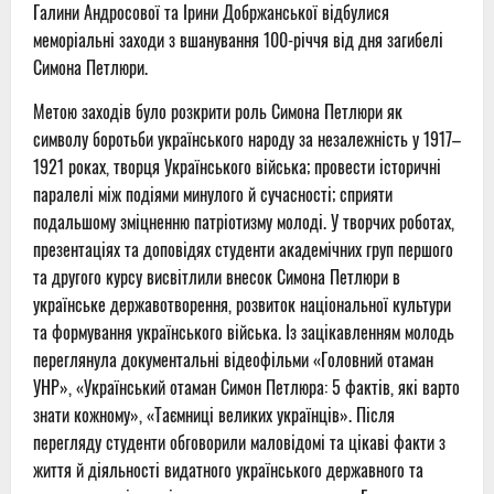
Галини Андросової та Ірини Добржанської відбулися
меморіальні заходи з вшанування 100-річчя від дня загибелі
Симона Петлюри.
Метою заходів було розкрити роль Симона Петлюри як
символу боротьби українського народу за незалежність у 1917–
1921 роках, творця Українського війська; провести історичні
паралелі між подіями минулого й сучасності; сприяти
подальшому зміцненню патріотизму молоді. У творчих роботах,
презентаціях та доповідях студенти академічних груп першого
та другого курсу висвітлили внесок Симона Петлюри в
українське державотворення, розвиток національної культури
та формування українського війська. Із зацікавленням молодь
переглянула документальні відеофільми «Головний отаман
УНР», «Український отаман Симон Петлюра: 5 фактів, які варто
знати кожному», «Таємниці великих українців». Після
перегляду студенти обговорили маловідомі та цікаві факти з
життя й діяльності видатного українського державного та