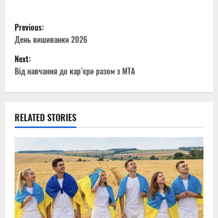
P
Previous:
o
День вишиванки 2026
Next:
s
Від навчання до кар’єри разом з МТА
t
n
RELATED STORIES
a
v
i
g
a