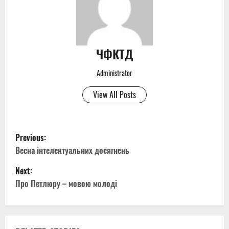
ЧФКТД
Administrator
View All Posts
P
Previous:
o
Весна інтелектуальних досягнень
Next:
s
Про Петлюру – мовою молоді
t
n