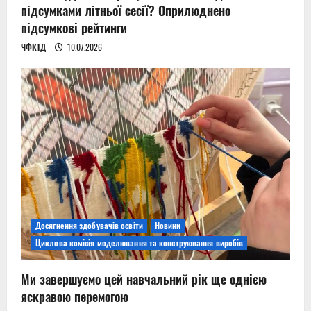
підсумками літньої сесії? Оприлюднено
підсумкові рейтинги
ЧФКТД
10.07.2026
Досягнення здобувачів освіти
Новини
Циклова комісія моделювання та конструювання виробів
Ми завершуємо цей навчальний рік ще однією
яскравою перемогою