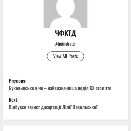
ЧФКТД
Administrator
View All Posts
P
Previous:
o
Буковинське віче – найвизначніша подія ХХ століття
Next:
s
Відбувся захист дисертації Лілії Навольської
t
n