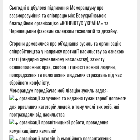
Сьогодні відбулося підписання Меморандуму про
взаєморозуміння та співпрацю між Всеукраїнською
благодійною організацією «КОНВІКТУС УКРАЇНА» та
Чернівецьким фаховим коледжем технологій та дизайну.
Сторони домовилися про об’єднання зусиль та організацію
співробітництва у напрямку протидії насильству за ознакою
статі (гендерно зумовленому насильству), захисту
основоположних прав, свобод і гідності кожної людини,
попередження та полегшення людських страждань під час
збройного конфлікту.
Меморандум передбачає мобілізацію зусиль задля:
організації залучення та надання гуманітарної допомоги
для вразливих категорій людей, в тому числі тих осіб, які
постраждали від насильства
організації просвітницької роботи, проведення
комунікаційних кампаній
організації заходів із емоційного розвантаження