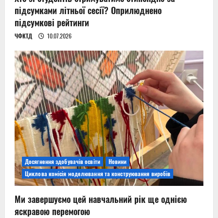
підсумками літньої сесії? Оприлюднено
підсумкові рейтинги
ЧФКТД
10.07.2026
Досягнення здобувачів освіти
Новини
Циклова комісія моделювання та конструювання виробів
Ми завершуємо цей навчальний рік ще однією
яскравою перемогою