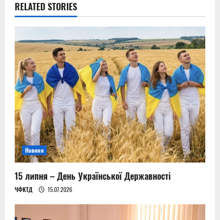
RELATED STORIES
a
v
i
g
a
t
i
Новини
o
n
15 липня – День Української Державності
ЧФКТД
15.07.2026