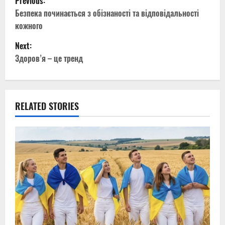
Previous:
o
Безпека починається з обізнаності та відповідальності
кожного
s
Next:
t
Здоров’я – це тренд
n
a
RELATED STORIES
v
i
g
a
t