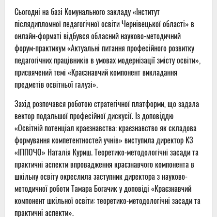
Сьогодні на базі Комунального закладу «Інститут
післядипломної педагогічної освіти Чернівецької області» в
онлайн-форматі відбувся обласний науково-методичний
форум-практикум
«Актуальні питання професійного розвитку
педагогічних працівників в умовах модернізації змісту освіти»
,
присвячений темі
«Краєзнавчий компонент викладання
предметів освітньої галузі»
.
Захід розпочався роботою стратегічної платформи, що задала
вектор подальшої професійної дискусії. Із доповіддю
«Освітній потенціал краєзнавства: краєзнавство як складова
формування компетентностей учнів»
виступила директор КЗ
«ІППОЧО» Наталія Куриш. Теоретико-методологічні засади та
практичні аспекти впровадження краєзнавчого компонента в
шкільну освіту окреслила заступник директора з науково-
методичної роботи Тамара Богачик у доповіді
«Краєзнавчий
компонент шкільної освіти: теоретико-методологічні засади та
практичні аспекти»
.