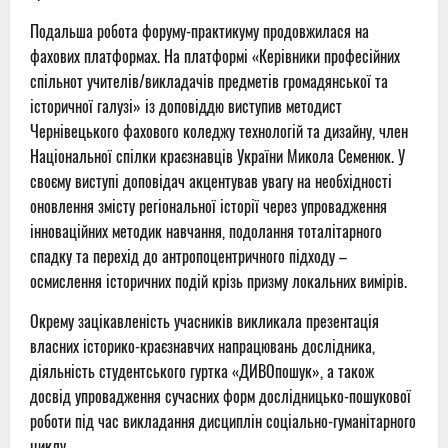
Подальша робота форуму-практикуму продовжилася на
фахових платформах. На платформі
«Керівники професійних
спільнот учителів/викладачів предметів громадянської та
історичної галузі»
із доповіддю виступив методист
Чернівецького фахового коледжу технологій та дизайну, член
Національної спілки краєзнавців України Микола Семенюк. У
своєму виступі доповідач акцентував увагу на необхідності
оновлення змісту регіональної історії через упровадження
інноваційних методик навчання, подолання тоталітарного
спадку та перехід до антропоцентричного підходу –
осмислення історичних подій крізь призму локальних вимірів.
Окрему зацікавленість учасників викликала презентація
власних історико-краєзнавчих напрацювань дослідника,
діяльність студентського гуртка
«ДИВОпошук»
, а також
досвід упровадження сучасних форм дослідницько-пошукової
роботи під час викладання дисциплін соціально-гуманітарного
циклу.