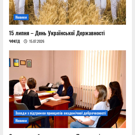
i
o
Новини
n
15 липня – День Української Державності
ЧФКТД
15.07.2026
Заходи з підтримки принципів академічної доброчесності
Новини