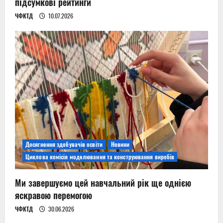
підсумкові рейтинги
ЧФКТД
10.07.2026
Досягнення здобувачів освіти
Новини
Циклова комісія моделювання та конструювання виробів
Ми завершуємо цей навчальний рік ще однією
яскравою перемогою
ЧФКТД
30.06.2026