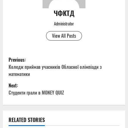
ЧФКТД
Administrator
View All Posts
P
Previous:
o
Коледж приймав учасників Обласної олімпіади з
математики
s
Next:
t
Студенти грали в MONEY QUIZ
n
a
RELATED STORIES