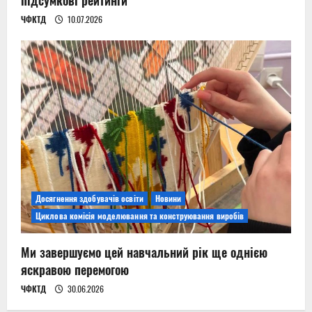
ЧФКТД
10.07.2026
Досягнення здобувачів освіти
Новини
Циклова комісія моделювання та конструювання виробів
Ми завершуємо цей навчальний рік ще однією
яскравою перемогою
ЧФКТД
30.06.2026