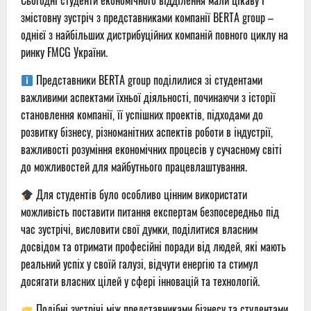
Сьогодні студенти економічного відділення мали цікаву і
змістовну зустріч з представниками компанії BERTA group –
однієї з найбільших дистрибуційних компаній повного циклу на
ринку FMCG України.
Представники BERTA group поділилися зі студентами
важливими аспектами їхньої діяльності, починаючи з історії
становлення компанії, її успішних проектів, підходами до
розвитку бізнесу, різноманітних аспектів роботи в індустрії,
важливості розуміння економічних процесів у сучасному світі
до можливостей для майбутнього працевлаштування.
Для студентів було особливо цінним використати
можливість поставити питання експертам безпосередньо під
час зустрічі, висловити свої думки, поділитися власним
досвідом та отримати професійні поради від людей, які мають
реальний успіх у своїй галузі, відчути енергію та стимул
досягати власних цілей у сфері інновацій та технологій.
Подібні зустрічі між представниками бізнесу та студентами