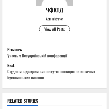
ЧФКТД
Administrator
View All Posts
P
Previous:
o
Участь у Всеукраїнській конференції
Next:
s
Студенти відвідали виставку–експозицію автентичних
t
буковинських писанок
n
a
RELATED STORIES