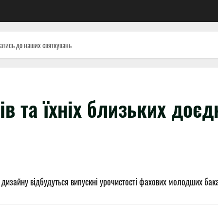
атись до наших святкувань
в та їхніх близьких доєд
 дизайну відбудуться випускні урочистості фахових молодших бака