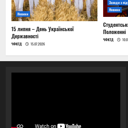
Заходи з пі
Новини
Новини
Студентськ
15 липня – День Української
Положенні
Державності
ЧФКТД
10.0
ЧФКТД
15.07.2026