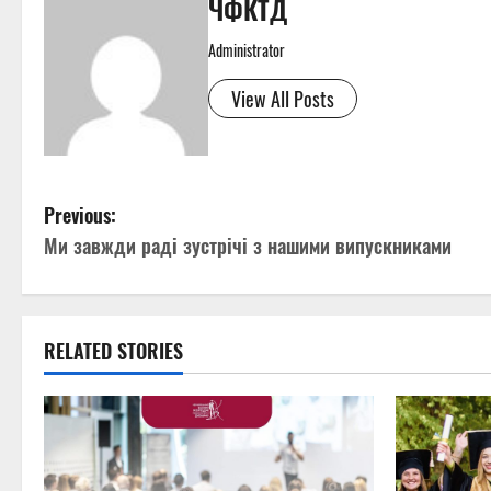
ЧФКТД
Administrator
View All Posts
P
Previous:
Ми завжди раді зустрічі з нашими випускниками
o
s
t
RELATED STORIES
n
a