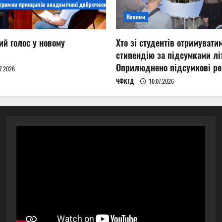
дтримки принципів академічної доброчесності
Новини
ий голос у новому
Хто зі студентів отримувати
стипендію за підсумками літ
Оприлюднено підсумкові ре
7.2026
ЧФКТД
10.07.2026