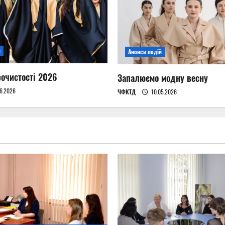
й
Анонси подій
рочистості 2026
Запалюємо модну весну
6.2026
ЧФКТД
10.05.2026