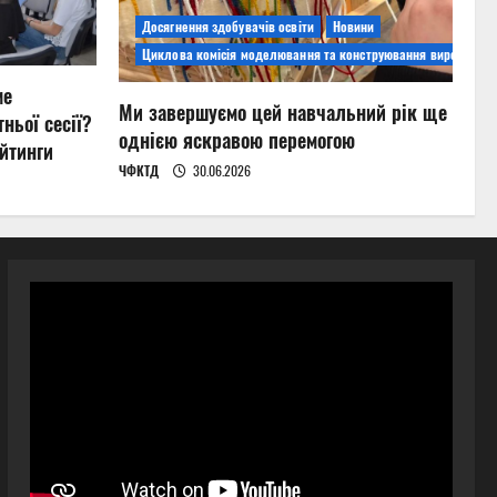
Досягнення здобувачів освіти
Новини
Циклова комісія моделювання та конструювання виробів
ме
Ми завершуємо цей навчальний рік ще
ньої сесії?
однією яскравою перемогою
йтинги
ЧФКТД
30.06.2026