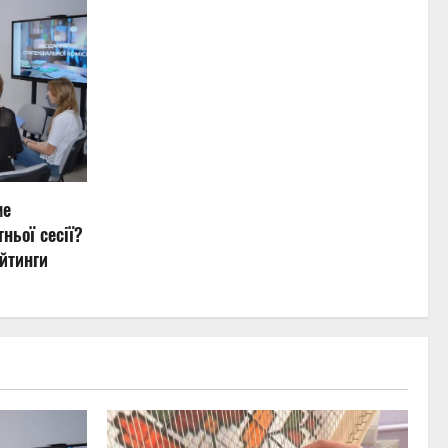
ме
ньої сесії?
йтинги