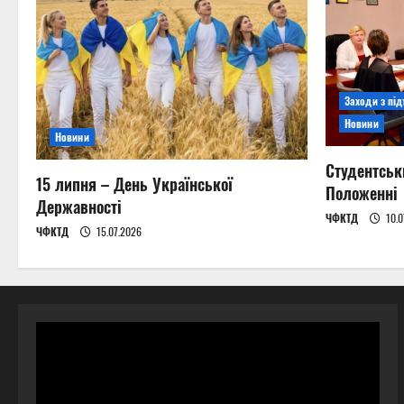
Заходи з пі
Новини
Новини
Студентськ
15 липня – День Української
Положенні
Державності
ЧФКТД
10.0
ЧФКТД
15.07.2026