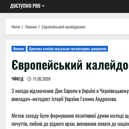
ДОСТУПНО PRO
Home
Новини
Європейський калейдоскоп
Новини
Циклова комісія соціально-гуманітарних дисциплін
Європейський калейдо
ЧФКТД
11.05.2026
З нагоди відзначення Дня Європи в Україні в Чернівецькому 
викладач–методист історії України Галина Андросова.
Метою заходу було формування позитивної думки молоді щод
почуттів, любові до рідного краю, виховання поваги до наці