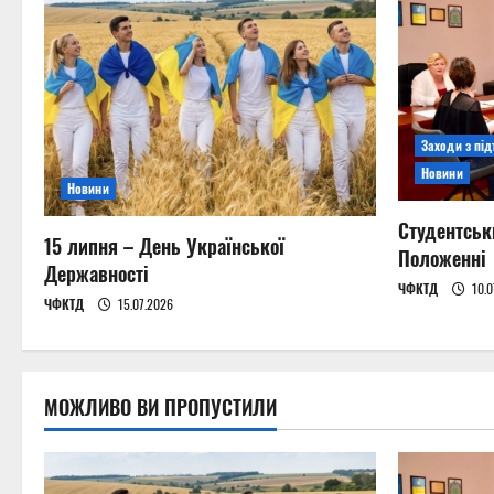
a
v
i
Заходи з пі
g
Новини
Новини
a
Студентськ
15 липня – День Української
t
Положенні
Державності
ЧФКТД
10.0
i
ЧФКТД
15.07.2026
o
n
МОЖЛИВО ВИ ПРОПУСТИЛИ