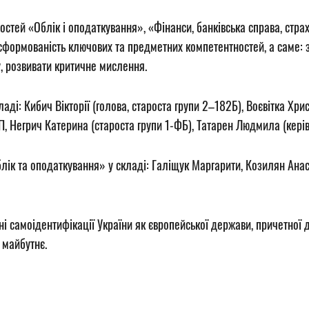
остей «Облік і оподаткування», «Фінанси, банківська справа, стра
формованість ключових та предметних компетентностей, а саме: 
у, розвивати критичне мислення.
аді: Кибич Вікторії (голова, староста групи 2–182Б), Воєвітка Хр
П, Негрич Катерина (староста групи 1-ФБ), Татарен Людмила (керів
ік та оподаткування» у складі: Галіщук Маргарити, Козилян Анаста
ні самоідентифікації України як європейської держави, причетної 
 майбутнє.