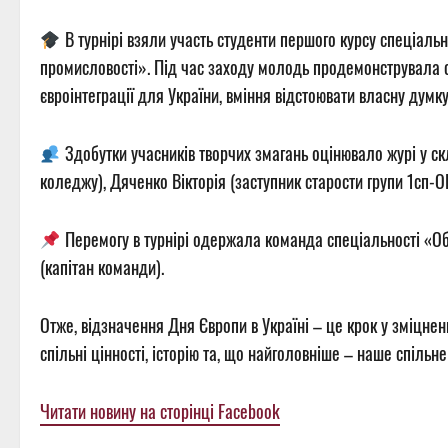
В турнірі взяли участь студенти першого курсу спеціальн
промисловості». Під час заходу молодь продемонструвала с
євроінтеграції для України, вміння відстоювати власну думк
Здобутки учасників творчих змагань оцінювало журі у скл
коледжу), Дяченко Вікторія (заступник старости групи 1сп-О
Перемогу в турнірі одержала команда спеціальності «Обл
(капітан команди).
Отже, відзначення Дня Європи в Україні – це крок у зміцнен
спільні цінності, історію та, що найголовніше – наше спільне
Читати новину на сторінці Facebook