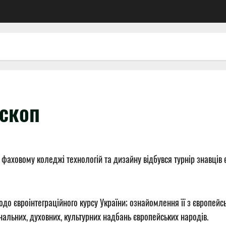
скоп
фаховому коледжі технологій та дизайну відбувся турнір знавців єв
о євроінтеграційного курсу України; ознайомлення її з європейс
ональних, духовних, культурних надбань європейських народів.