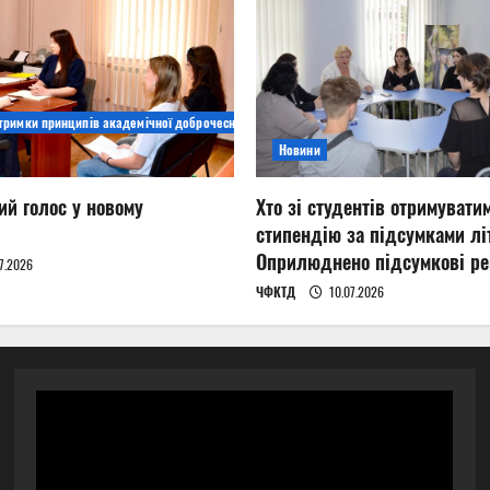
дтримки принципів академічної доброчесності
Новини
ий голос у новому
Хто зі студентів отримувати
стипендію за підсумками літ
Оприлюднено підсумкові ре
7.2026
ЧФКТД
10.07.2026