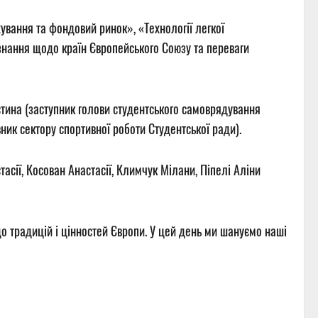
хування та фондовий ринок», «Технології легкої
знання щодо країн Європейського Союзу та переваги
истина (заступник голови студентського самоврядування
ник сектору спортивної роботи Студентської ради).
сії, Косован Анастасії, Климчук Мілани, Піпелі Аліни
до традицій і цінностей Європи. У цей день ми шануємо наші