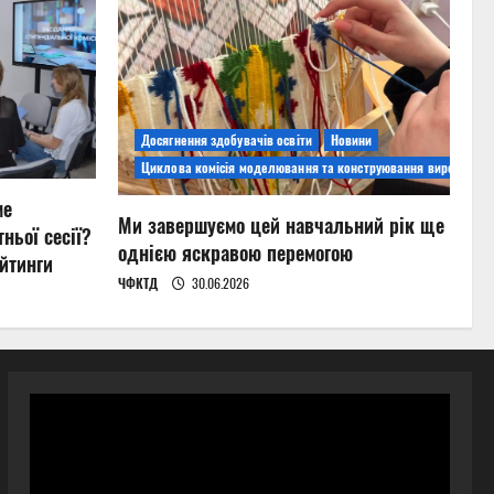
Досягнення здобувачів освіти
Новини
Циклова комісія моделювання та конструювання виробів
ме
Ми завершуємо цей навчальний рік ще
ньої сесії?
однією яскравою перемогою
йтинги
ЧФКТД
30.06.2026