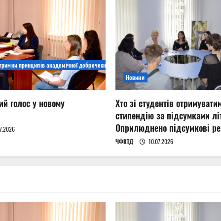
дтримки принципів академічної доброчесності
Новини
ий голос у новому
Хто зі студентів отримувати
стипендію за підсумками літ
Оприлюднено підсумкові ре
7.2026
ЧФКТД
10.07.2026