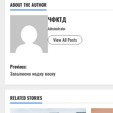
ABOUT THE AUTHOR
ЧФКТД
Administrator
View All Posts
P
Previous:
Запалюємо модну весну
o
s
t
RELATED STORIES
n