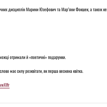
гічних дисциплін Марини Юзефович та Мар’яни Фокшек, а також ке
можці отримали й «поетичні» подарунки.
слово має силу розквітати, як перша весняна квітка.
wwXIfr