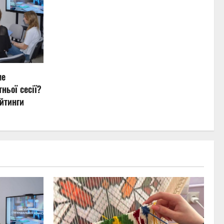
ме
ньої сесії?
йтинги