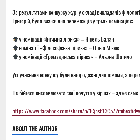
За результатами конкурсу журі у складі викладачів філоло
Григорій, було визначено переможців у трьох номінаціях:
у номінації «Інтимна лірика» – Нінель Балан
номінації «Філософська лірика» – Ольга Мізюк
у номінації «Громадянська лірика» – Альона Шатило
Усі учасники конкурсу були нагороджені дипломами, а пере
Не бійтеся висловлювати свої почуття у віршах – адже саме 
https://www.facebook.com/share/p/1Cjhsb13C5/?mibextid=
ABOUT THE AUTHOR