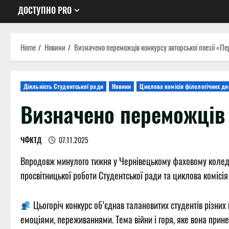
ДОСТУПНО PRO
Home
Новини
Визначено переможців конкурсу авторської поезії «Пе
Діяльність Студентської ради
Новини
Циклова комісія філологічних ди
Визначено переможців 
ЧФКТД
07.11.2025
Впродовж минулого тижня у Чернівецькому фаховому коледжі 
просвітницької роботи Студентської ради та циклова комісія
Цьогоріч конкурс об’єднав талановитих студентів різних 
емоціями, переживаннями. Тема війни і горя, яке вона прине