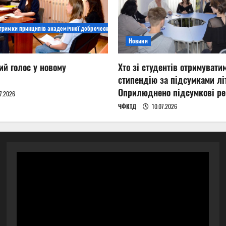
дтримки принципів академічної доброчесності
Новини
ий голос у новому
Хто зі студентів отримувати
стипендію за підсумками літ
Оприлюднено підсумкові ре
7.2026
ЧФКТД
10.07.2026