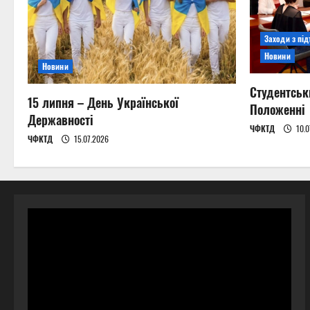
Заходи з пі
Новини
Новини
Студентськ
15 липня – День Української
Положенні
Державності
ЧФКТД
10.0
ЧФКТД
15.07.2026