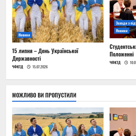
v
i
Заходи з пі
g
Новини
Новини
a
Студентськ
15 липня – День Української
t
Положенні
Державності
ЧФКТД
10.0
i
ЧФКТД
15.07.2026
o
n
МОЖЛИВО ВИ ПРОПУСТИЛИ