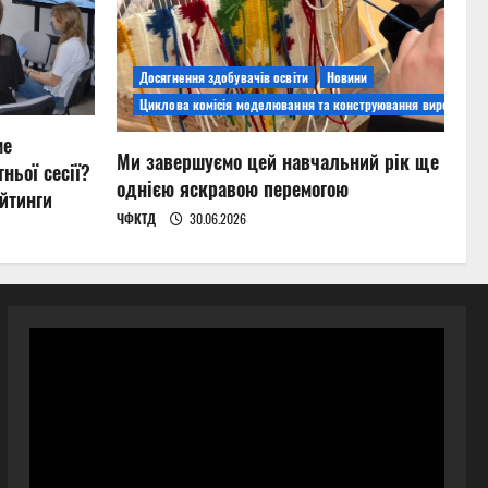
Досягнення здобувачів освіти
Новини
Циклова комісія моделювання та конструювання виробів
ме
Ми завершуємо цей навчальний рік ще
ньої сесії?
однією яскравою перемогою
йтинги
ЧФКТД
30.06.2026