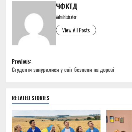
ЧФКТД
Administrator
View All Posts
P
Previous:
Студенти занурилися у світ безпеки на дорозі
o
s
t
RELATED STORIES
n
a