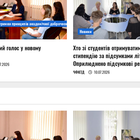
дтримки принципів академічної доброчесності
Новини
ий голос у новому
Хто зі студентів отримувати
стипендію за підсумками літ
Оприлюднено підсумкові ре
7.2026
ЧФКТД
10.07.2026