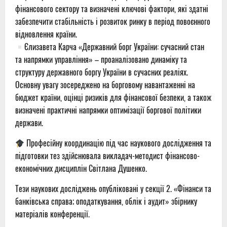
фінансового сектору та визначені ключові фактори, які здатні
забезпечити стабільність і розвиток ринку в період повоєнного
відновлення країни.
Єлизавета Карча «Державний борг України: сучасний стан
та напрямки управління» – проаналізовано динаміку та
структуру державного боргу України в сучасних реаліях.
Основну увагу зосереджено на борговому навантаженні на
бюджет країни, оцінці ризиків для фінансової безпеки, а також
визначені практичні напрямки оптимізації боргової політики
держави.
Професійну координацію під час наукового дослідження та
підготовки тез здійснювала викладач-методист фінансово-
економічних дисциплін Світлана Душенко.
Тези наукових досліджень опубліковані у секції 2. «Фінанси та
банківська справа; оподаткування, облік і аудит» збірнику
матеріалів конференції.