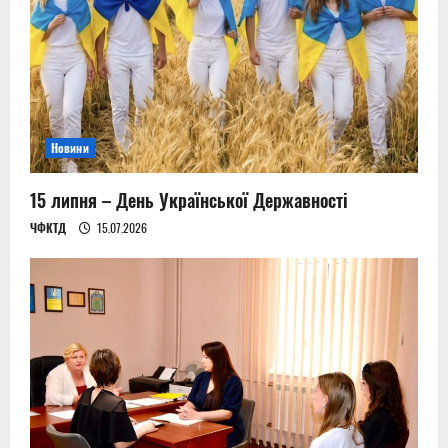
a
t
i
o
Новини
n
15 липня – День Української Державності
ЧФКТД
15.07.2026