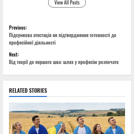
View All Posts
P
Previous:
o
Підсумкова атестація як підтвердження готовності до
професійної діяльності
s
Next:
t
Від теорії до першого шва: шлях у професію розпочато
n
a
RELATED STORIES
v
i
g