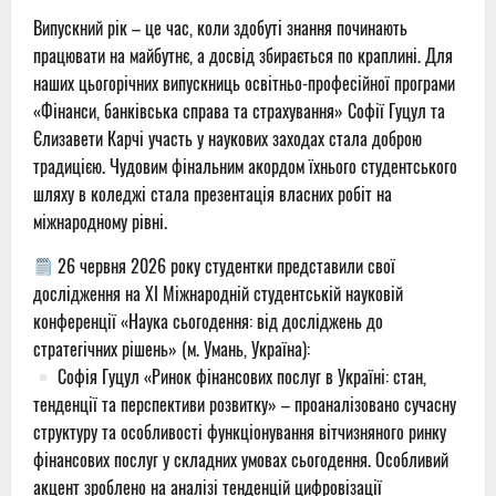
Випускний рік – це час, коли здобуті знання починають
працювати на майбутнє, а досвід збирається по краплині. Для
наших цьогорічних випускниць освітньо-професійної програми
«Фінанси, банківська справа та страхування» Софії Гуцул та
Єлизавети Карчі участь у наукових заходах стала доброю
традицією. Чудовим фінальним акордом їхнього студентського
шляху в коледжі стала презентація власних робіт на
міжнародному рівні.
26 червня 2026 року студентки представили свої
дослідження на ХІ Міжнародній студентській науковій
конференції «Наука сьогодення: від досліджень до
стратегічних рішень» (м. Умань, Україна):
Софія Гуцул «Ринок фінансових послуг в Україні: стан,
тенденції та перспективи розвитку» – проаналізовано сучасну
структуру та особливості функціонування вітчизняного ринку
фінансових послуг у складних умовах сьогодення. Особливий
акцент зроблено на аналізі тенденцій цифровізації