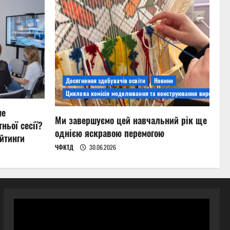
Досягнення здобувачів освіти
Новини
Циклова комісія моделювання та конструювання виробів
ме
Ми завершуємо цей навчальний рік ще
ньої сесії?
однією яскравою перемогою
йтинги
ЧФКТД
30.06.2026