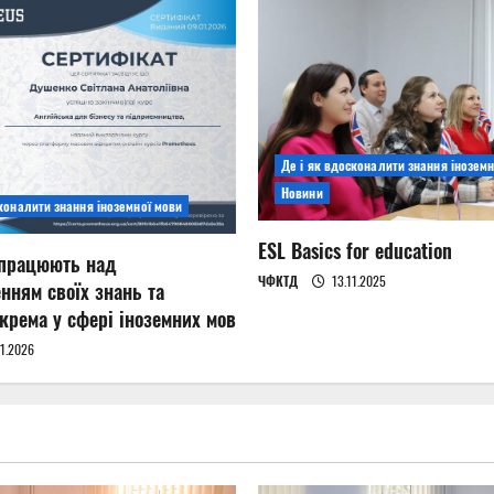
Де і як вдосконалити знання іноземн
Новини
сконалити знання іноземної мови
ESL Basics for education
 працюють над
ЧФКТД
13.11.2025
нням своїх знань та
окрема у сфері іноземних мов
1.2026