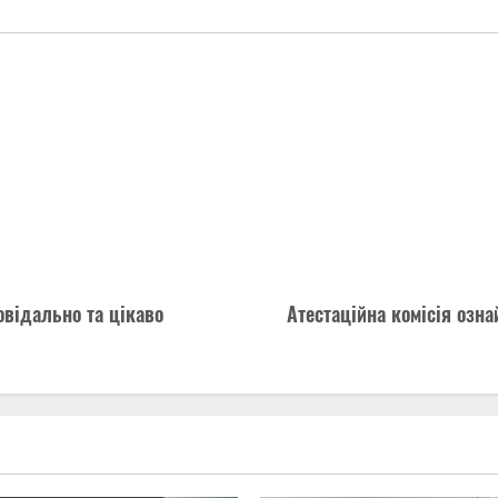
овідально та цікаво
Атестаційна комісія оз