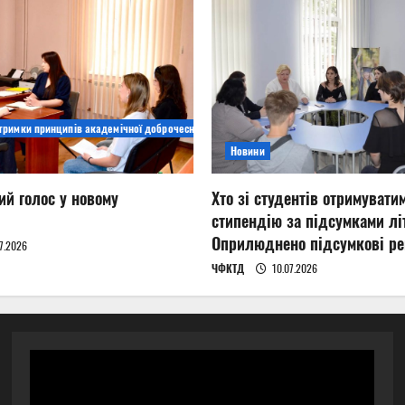
дтримки принципів академічної доброчесності
Новини
ий голос у новому
Хто зі студентів отримувати
стипендію за підсумками літ
Оприлюднено підсумкові ре
7.2026
ЧФКТД
10.07.2026