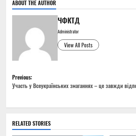
ABOUT THE AUTHOR
ЧФКТД
Administrator
View All Posts
P
Previous:
Участь у Всеукраїнських змаганнях – це завжди відп
o
s
t
RELATED STORIES
n