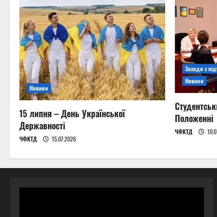
Заходи з пі
Новини
Новини
Студентськ
15 липня – День Української
Положенні
Державності
ЧФКТД
10.0
ЧФКТД
15.07.2026