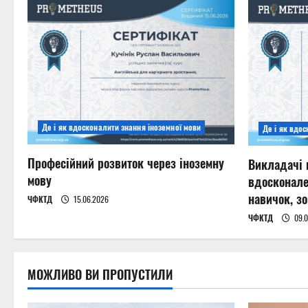
a
v
i
g
a
Де і як вдосконалити знання іноземної мови
Де і як вдо
t
Професійний розвиток через іноземну
Викладачі
мову
вдосконале
i
навичок, з
ЧФКТД
15.06.2026
o
ЧФКТД
09.0
n
МОЖЛИВО ВИ ПРОПУСТИЛИ