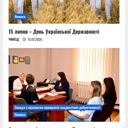
i
o
Новини
n
15 липня – День Української Державності
ЧФКТД
15.07.2026
Заходи з підтримки принципів академічної доброчесності
Новини