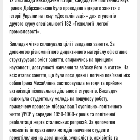
12 листопада викладачем історії, кандидатом політичних наук
Іриною Добржанською було проведено відкрите заняття з
історії України на тему: «Десталінізація» для студентів
другого курсу спеціальності 182 «Технології легкої
промисловості».
Викладач чітко спланувала цілі і завдання заняття. За
допомогою різноманітного дидактичного матеріалу ефективно
структурувала зміст заняття, спираючись на принципи
науковості, доступності навчання та зв’язку його із життям. На
всіх етапах заняття, що були послідовні і логічно пов’язані між
собою Ірина Михайлівна застосовувала методи та прийоми
активізації пізнавальної діяльності студентів. Викладач
надихнула студентську молодь на пошукову роботу,
присвячену процесам лібералізації суспільно–політичного
життя УРСР у середині 1950-1960-х років та політичної
реабілітації жертв сталінських репресій. За допомогою
елементів інтерактивних методів навчання студенти
перевтілилися на дослідників, журналістів, архівістів та