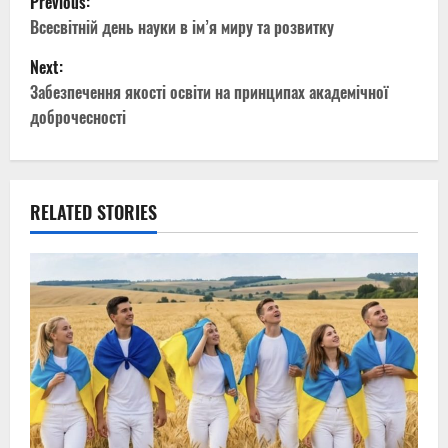
Previous:
o
Всесвітній день науки в ім’я миру та розвитку
Next:
s
Забезпечення якості освіти на принципах академічної
t
доброчесності
n
a
RELATED STORIES
v
i
g
a
t