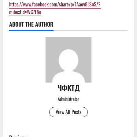
https://www.facebook.com/share/p/1Aaoy8LSnS/?
mibextid=WC7FNe
ABOUT THE AUTHOR
ЧФКТД
Administrator
View All Posts
P