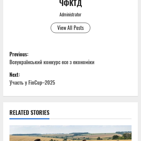
ЧФКТД
Administrator
View All Posts
P
Previous:
o
Всеукраїнський конкурс есе з економіки
Next:
s
Участь у FinCup–2025
t
n
RELATED STORIES
a
v