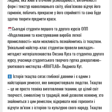
Людина, яка живе в оточенні різнобарвності, витонченості
форм і текстур навколишнього світу, обов’язково відчує його
гармонію, побачить прекрасне у його сприйнятті та сама буде
здатна творити предмети краси.
Сьогодні студенти першого та другого курсів ОПП
«Моделювання та конструювання виробів легкої
промисловості» мали можливість познайомитись із ткацтвом.
Унікальний майстер–клас студентам провели викладач–
методист матеріалознавства Оксана Куса та студентка другого
курсу, учасниця студентського творчого гуртка декоративно–
ужиткового мистецтва «KRAFTLAB» Людмила Кут.
Історія ткацтва сягає глибокої давнини і є одним з
найстаріших ремесел, яке використовувало людство. Ткацтво
– це не просто техніка виготовлення тканини, це цілий світ
творчості, символізму та традицій, який дозволяє кожному, хто
знайомиться з цим ремеслом, відкривати нові горизонти і
відчути зв’язок з історією та культурою свого народу. Ткацтво