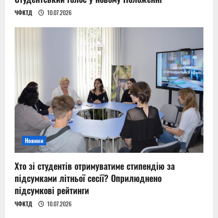
ЧФКТД
10.07.2026
Новини
Хто зі студентів отримуватиме стипендію за
підсумками літньої сесії? Оприлюднено
підсумкові рейтинги
ЧФКТД
10.07.2026