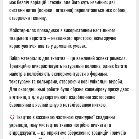
має безліч варіацій і технік, але його суть незмінна: дві
системи ниток (основи і піткання) переплітаються між собою,
створюючи тканину.
Майстер-клас проводився з використанням настільного
ткацького верстата – невеликого пристрою, яким зручно
користуватися навіть у домашніх умовах.
Вибір матеріалів для ткацтва – це важливий аспект ремесла.
Традиційно використовують натуральні волокна, однак багато
майстрів полюбляють експериментувати з формами,
текстурами та кольорами, створюючи нові унікальні вироби.
Для сьогоднішньої роботи було обрано кашемірову пряжу двох
відтінків, а для декоративного оздоблення застосовано
бавовняний в’язаний шнур з металізованою ниткою.
Ткацтво є важливою частиною культурної спадщини
українців, тому мистецтво ткання потрібно вивчати та
відроджувати, – це сприятиме збереженню традицій і звичаїв