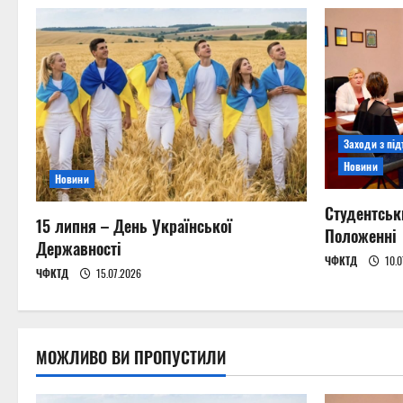
n
a
v
i
Заходи з пі
g
Новини
Новини
a
Студентськ
15 липня – День Української
t
Положенні
Державності
ЧФКТД
10.0
i
ЧФКТД
15.07.2026
o
n
МОЖЛИВО ВИ ПРОПУСТИЛИ