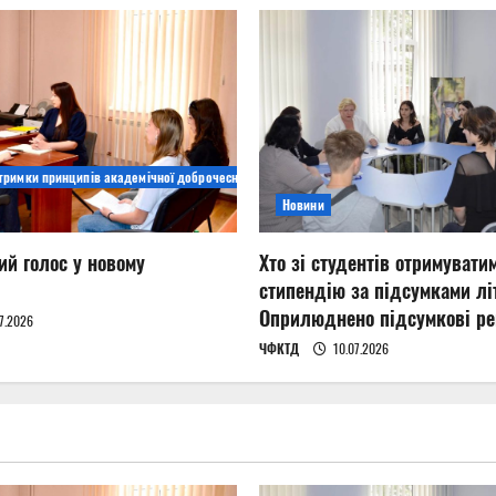
дтримки принципів академічної доброчесності
Новини
ий голос у новому
Хто зі студентів отримувати
стипендію за підсумками літ
Оприлюднено підсумкові ре
7.2026
ЧФКТД
10.07.2026