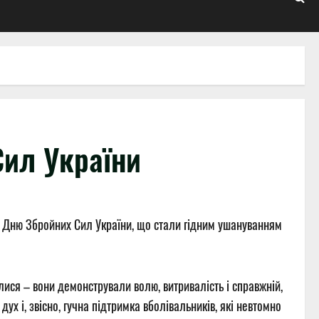
Сил України
ні Дню Збройних Сил України, що стали гідним ушануванням
алися – вони демонстрували волю, витривалість і справжній,
х і, звісно, гучна підтримка вболівальників, які невтомно