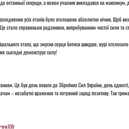
у до останньої секунди, а кожен учасник викладався на максимум,
проходження усіх етапів було оголошено абсолютно нічию. Щоб ви
 Це стало справжньою родзинкою, випробуванням чистої сили та ст
ирішального етапу, що змусив серця битися швидше, журі оголосил
же сьогодні демонструє силу!
анням. Це був день поваги до Збройних Сил України, день єдності
ядачам – незабутні враження та потужний заряд позитиву. Так трима
=wwXIfr