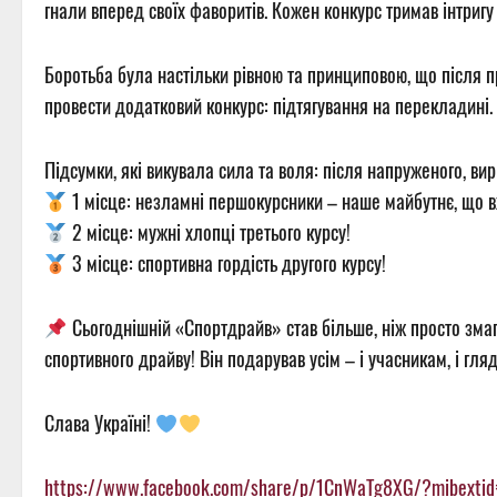
гнали вперед своїх фаворитів. Кожен конкурс тримав інтриг
Боротьба була настільки рівною та принциповою, що після 
провести додатковий конкурс: підтягування на перекладині.
Підсумки, які викувала сила та воля: після напруженого, в
1 місце: незламні першокурсники – наше майбутнє, що в
2 місце: мужні хлопці третього курсу!
3 місце: спортивна гордість другого курсу!
Сьогоднішній «Спортдрайв» став більше, ніж просто змаг
спортивного драйву! Він подарував усім – і учасникам, і гл
Слава Україні!
https://www.facebook.com/share/p/1CnWaTg8XG/?mibextid