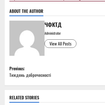
ABOUT THE AUTHOR
ЧФКТД
Administrator
View All Posts
P
Previous:
Тиждень доброчесності
o
s
t
RELATED STORIES