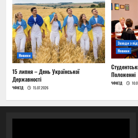
Заходи з пі
Новини
Новини
Студентськ
15 липня – День Української
Положенні
Державності
ЧФКТД
10.0
ЧФКТД
15.07.2026