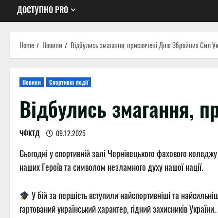
ДОСТУПНО PRO
Home
Новини
Відбулись змагання, присвячені Дню Збройних Сил У
Новини
Спортивні події
Відбулись змагання, п
ЧФКТД
09.12.2025
Сьогодні у спортивній залі Чернівецького фахового коледжу
наших Героїв та символом незламного духу нашої нації.
У бій за першість вступили найспортивніші та найсильніш
гартований український характер, гідний захисників України