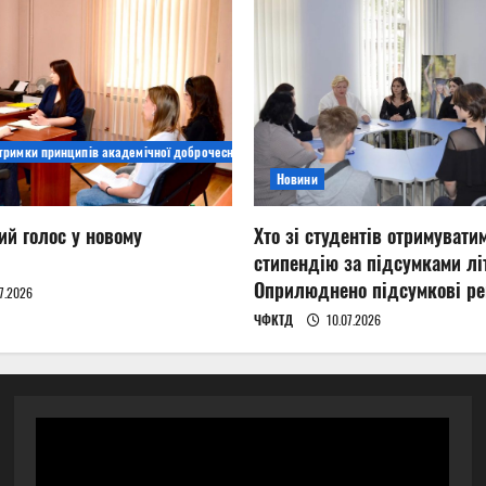
дтримки принципів академічної доброчесності
Новини
ий голос у новому
Хто зі студентів отримувати
стипендію за підсумками літ
Оприлюднено підсумкові ре
7.2026
ЧФКТД
10.07.2026