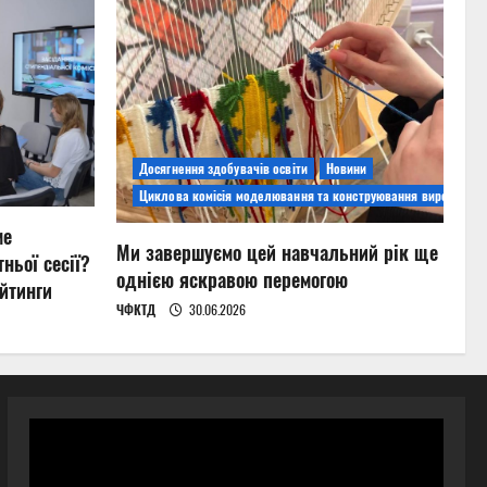
Досягнення здобувачів освіти
Новини
Циклова комісія моделювання та конструювання виробів
ме
Ми завершуємо цей навчальний рік ще
ньої сесії?
однією яскравою перемогою
йтинги
ЧФКТД
30.06.2026