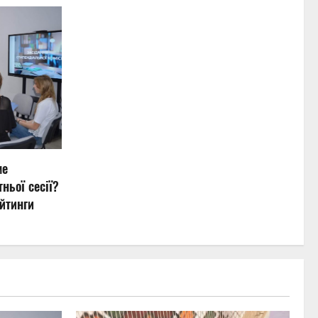
ме
ньої сесії?
йтинги